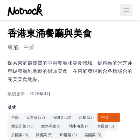
香港東涌餐廳與美食
精選活動
博客文章
東涌 · 中菜
約會好去處
探索東涌最優質的中菜餐廳和美食體驗。從精緻的米芝蓮
星級餐廳到地道的街頭美食，在東涌發現適合各種場合的
美食佳餚
完美美食地點。
品酒
最後更新：2026年4月
咖啡廳
菜式
運動
全部
日本菜
(
27
)
法國菜
(
23
)
西餐
(
22
)
中菜
(
12
)
西班牙菜
(
10
)
意大利菜
(
9
)
地中海菜
(
7
)
泰國菜
(
6
)
藝術文化
多國菜
(
6
)
韓國菜
(
5
)
印度菜
(
3
)
美國菜
(
3
)