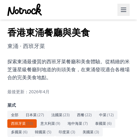
香港東涌餐廳與美食
精選活動
博客文章
東涌 · 西班牙菜
約會好去處
探索東涌最優質的西班牙菜餐廳和美食體驗。從精緻的米
芝蓮星級餐廳到地道的街頭美食，在東涌發現適合各種場
美食佳餚
合的完美美食地點。
品酒
最後更新：2026年4月
咖啡廳
菜式
運動
全部
日本菜
(
27
)
法國菜
(
23
)
西餐
(
22
)
中菜
(
12
)
西班牙菜
(
10
)
意大利菜
(
9
)
地中海菜
(
7
)
泰國菜
(
6
)
藝術文化
多國菜
(
6
)
韓國菜
(
5
)
印度菜
(
3
)
美國菜
(
3
)