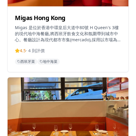
Migas Hong Kong
Migas 是位於香港中環皇后大道中80號 H Queen's 3樓
的現代地中海餐廳,將西班牙飲食文化和氛圍帶到城市中
心。餐廳設計為現代都市市集(mercado),採用以市場為
主導的理念,菜式根據時令食材和當日新鮮食材而定期變
4.5
·
4
則評價
化。餐廳專注於共享小碟和小盤菜式,鼓勵交談和輕鬆的
用餐體驗,讓人聯想到經典的西班牙苦艾酒吧
西班牙菜
地中海菜
(vermuterias)。室內設計採用溫暖的橙色和紅色調,營造
出復古俏皮的氛圍,既親密又充滿活力,而寬敞的戶外露台
則提供中環最誘人的戶外用餐空間之一,非常適合黃昏時
段飲酒和悠閒的晚間聚會。營業時間為星期一至四中午
12時至午夜12時,星期五中午12時至凌晨1時,星期六下午
3時至凌晨1時,星期日休息。餐廳鼓勵輕鬆的用餐方式,客
人可以在工作日午餐時光顧、晚上來喝酒配小食,或在週
六晚上享受完整的用餐體驗。音樂、設計和美食在這裡同
樣重要,使 Migas 成為一個值得花時間停留的地方,而不
僅僅是用餐的場所。