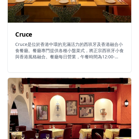
Cruce
Cruce是位於香港中環的充滿活力的西班牙及香港融合小
食餐廳。餐廳專門提供各種小盤菜式，將正宗西班牙小食
與香港風格融合。餐廳每日營業，午餐時間為12:00-
15:00，晚餐時間為17:00-22:00，提供必試菜式包括經
典炸薯仔、伊比利亞黑毛豬叉燒海鮮飯、午魚蜆a la
Goldfinch、精緻帶子菜式及伊比利亞火腿。餐廳將西班
牙精神帶到中環心臟地帶，提供融合西班牙和香港烹飪傳
統的美妙用餐體驗。