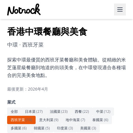
香港中環餐廳與美食
精選活動
博客文章
中環 · 西班牙菜
約會好去處
探索中環最優質的西班牙菜餐廳和美食體驗。從精緻的米
芝蓮星級餐廳到地道的街頭美食，在中環發現適合各種場
美食佳餚
合的完美美食地點。
品酒
最後更新：2026年4月
咖啡廳
菜式
運動
全部
日本菜
(
27
)
法國菜
(
23
)
西餐
(
22
)
中菜
(
12
)
西班牙菜
(
10
)
意大利菜
(
9
)
地中海菜
(
7
)
泰國菜
(
6
)
藝術文化
多國菜
(
6
)
韓國菜
(
5
)
印度菜
(
3
)
美國菜
(
3
)