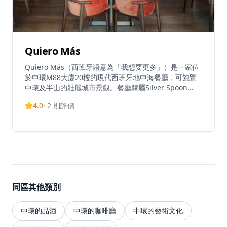
Quiero Más
Quiero Más（西班牙語意為「我想要更多」）是一家位
於中環M88大廈20樓的現代西班牙地中海餐廳，可飽覽
中環及半山的壯麗城市景觀。餐廳隸屬Silver Spoon
Restaurants集團，將鄰里小酒館的輕鬆氛圍與高級美食
4.0
·
2
則評價
體驗完美結合。廚房由Chef Javier Pérez（Chef Javi
Perez-Freire）主理，為菜單注入富有創意的葡萄牙及西
班牙風味，並提供8道菜品嚐套餐。招牌菜包括招牌乳
豬、松露芝士Bikini、碎蛋配西班牙香腸、蒜蓉辣椒蝦、
扇貝刺身配牛油果慕絲及香茅、乾式熟成和牛牛腩、西班
牙火腿拼盤、加泰羅尼亞焦糖布丁，以及白朱古力雲呢拿
忌廉千層酥配覆盆子。餐廳每日提供下午4時至7時的歡
樂時光，供應誘人飲品並營造熱鬧氛圍，夏季更延長至下
同區其他類別
午3時至8時。餐廳鄰近地鐵站，交通便利，環境輕鬆舒
適，非常適合朋友聚會。午餐時段為中午12時至下午3
時，晚餐時段為下午4時至午夜12時，Quiero Más以正
中環的品酒
中環的咖啡廳
中環的藝術文化
宗西班牙地中海美食配合壯觀天台景致，為客人提供休閒