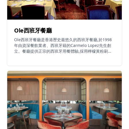
Ole西班牙餐廳
Ole西班牙餐廳是香港歷史最悠久的西班牙餐廳,於1998
年由資深餐飲業者、西班牙籍的Carmelo Lopez先生創
立。餐廳提供正宗的西班牙用餐體驗,採用檸檬黃粉刷牆
壁、地中海風格的釉面陶瓦,以及直接從西班牙進口的裝
飾陶器。餐廳專營西班牙及地中海美食,提供豐富多樣的
佳餚,完美搭配西班牙葡萄酒、桑格利亞汽酒或冰啤酒。
整個晚上都有現場結他音樂演奏,營造輕鬆愉快的氛圍。
餐廳位於中環一個寧靜的角落,是白領人士心中的隱世瑰
寶。菜單包括傳統西班牙小吃、海鮮飯、海鮮菜式及其他
地中海特色美食。Ole提供午餐和晚餐服務,設有全套酒
吧、葡萄酒選擇及素食選項。餐廳接受預訂並提供外賣服
務,環境為無煙餐廳並設有免費WiFi。