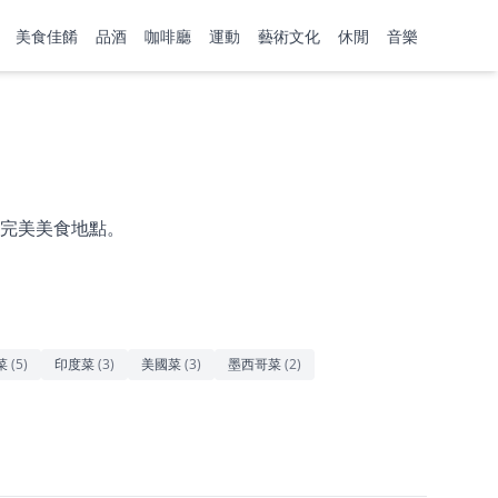
美食佳餚
品酒
咖啡廳
運動
藝術文化
休閒
音樂
完美美食地點。
菜
(
5
)
印度菜
(
3
)
美國菜
(
3
)
墨西哥菜
(
2
)