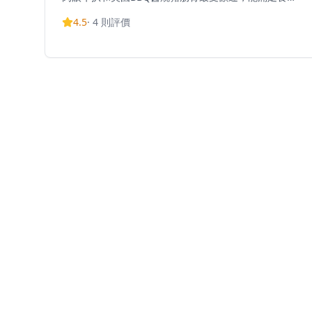
愛好者的需求。每份主菜提供三種主食配搭選擇（白
4.5
·
4
則評價
飯、意粉或薯菜），更奉送餐湯和飲品，性價比極高。
招牌菜式包括意式白酒煮蜆和人氣甜品開心果麻糬提拉
米蘇。餐廳環境乾淨舒適，設計概念以悠閒舒服為主，
適合朋友聚餐或家庭週末用餐，享受悠閒的早午餐時
光。Owens不定期推出新口味甜品，以靈活的配搭選擇
照顧不同食客的喜好。