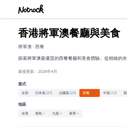
香港將軍澳餐廳與美食
將軍澳 · 西餐
探索將軍澳最優質的西餐餐廳和美食體驗。從精緻的米
最後更新：2026年4月
菜式
全部
日本菜
(
27
)
法國菜
(
23
)
西餐
(
22
)
中菜
(
12
)
西
地區
全港
港島
九龍
新界