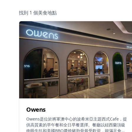
找到 1 個美食地點
Owens
Owens是位於將軍澳中心的波希米亞主題西式Cafe，提
供高質素的早午餐和全日早餐選擇。餐廳以紐西蘭頂級
肉眼牛扒和美國BBQ醬燒豬肋骨最受歡迎，能滿足食肉