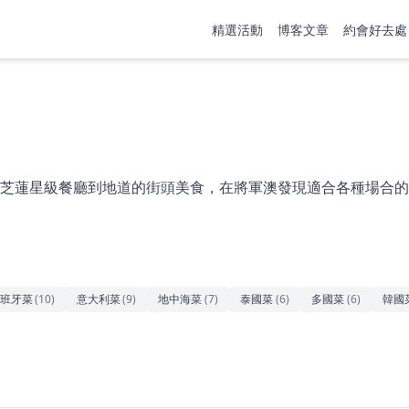
精選活動
博客文章
約會好去處
芝蓮星級餐廳到地道的街頭美食，在將軍澳發現適合各種場合的
班牙菜
(
10
)
意大利菜
(
9
)
地中海菜
(
7
)
泰國菜
(
6
)
多國菜
(
6
)
韓國