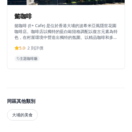
懿咖啡
懿咖啡 (E+ Cafe) 是位於香港大埔的波希米亞風隱世花園
咖啡店。咖啡店以獨特的藍白歐陸格調配以復古元素為特
色，在村屋環境中營造出獨特的氛圍。以精品咖啡和多國
菜式聞名，懿咖啡已成為咖啡愛好者尋求寧靜休憩的熱門
5.0
·
2
則評價
目的地。咖啡店因其舒適的環境和適合打卡的室內設計而
備受讚譽，成為本地人和遊客尋求獨特咖啡體驗的熱門選
主題咖啡廳
擇。
同區其他類別
大埔的美食