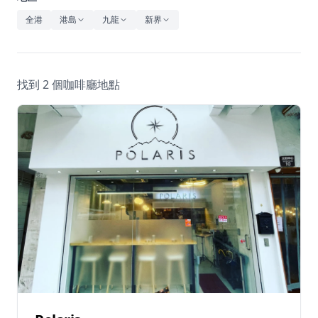
休閒
全港
港島
九龍
新界
音樂
找到 2 個咖啡廳地點