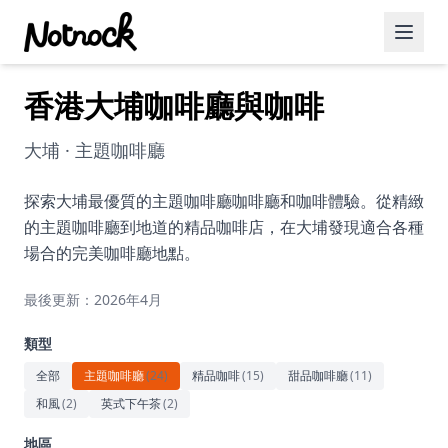
香港大埔咖啡廳與咖啡
精選活動
博客文章
大埔 · 主題咖啡廳
約會好去處
探索大埔最優質的主題咖啡廳咖啡廳和咖啡體驗。從精緻
的主題咖啡廳到地道的精品咖啡店，在大埔發現適合各種
美食佳餚
場合的完美咖啡廳地點。
品酒
最後更新：2026年4月
咖啡廳
類型
運動
全部
主題咖啡廳
(
24
)
精品咖啡
(
15
)
甜品咖啡廳
(
11
)
和風
(
2
)
英式下午茶
(
2
)
藝術文化
地區