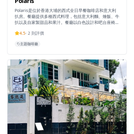
Polaris
Polaris是位於香港大埔的西式全日早餐咖啡店和意大利
扒房。餐廳提供多種西式料理，包括意大利麵、燴飯、牛
扒以及自家製甜品和果汁。餐廳以白色設計和吧台座椅為
特色，提供休閒用餐和咖啡廳體驗。Polaris以其西式融
4.5
·
2
則評價
合菜單和舒適氛圍聞名，深受早餐和晚餐顧客歡迎。餐廳
的全日早餐選擇豐富，從經典的英式早餐到創新的西式早
主題咖啡廳
餐，應有盡有。意大利麵選用優質麵條和新鮮食材，由經
驗豐富的廚師精心烹調，每一道都展現了西式料理的精
髓。餐廳的牛扒選用優質肉類，經過專業烹調，肉質鮮嫩
多汁。自家製甜品和果汁使用新鮮食材，為用餐體驗增添
甜蜜的結尾。無論是週末早午餐、下午茶還是晚餐，
Polaris都能提供完美的用餐體驗，讓您在大埔這個寧靜
的環境中，享受西式料理的美味。