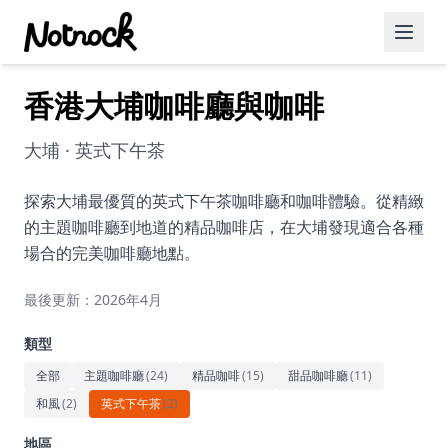
香港大埔咖啡廳與咖啡
精選活動
博客文章
大埔 · 英式下午茶
約會好去處
探索大埔最優質的英式下午茶咖啡廳和咖啡體驗。從精緻
的主題咖啡廳到地道的精品咖啡店，在大埔發現適合各種
美食佳餚
場合的完美咖啡廳地點。
品酒
最後更新：2026年4月
咖啡廳
類型
運動
全部
主題咖啡廳
(
24
)
精品咖啡
(
15
)
甜品咖啡廳
(
11
)
和風
(
2
)
英式下午茶
(
2
)
藝術文化
地區