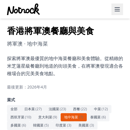
香港將軍澳餐廳與美食
精選活動
博客文章
將軍澳 · 地中海菜
約會好去處
探索將軍澳最優質的地中海菜餐廳和美食體驗。從精緻的
米芝蓮星級餐廳到地道的街頭美食，在將軍澳發現適合各
美食佳餚
種場合的完美美食地點。
品酒
最後更新：2026年4月
咖啡廳
菜式
運動
全部
日本菜
(
27
)
法國菜
(
23
)
西餐
(
22
)
中菜
(
12
)
西班牙菜
(
10
)
意大利菜
(
9
)
地中海菜
(
7
)
泰國菜
(
6
)
藝術文化
多國菜
(
6
)
韓國菜
(
5
)
印度菜
(
3
)
美國菜
(
3
)