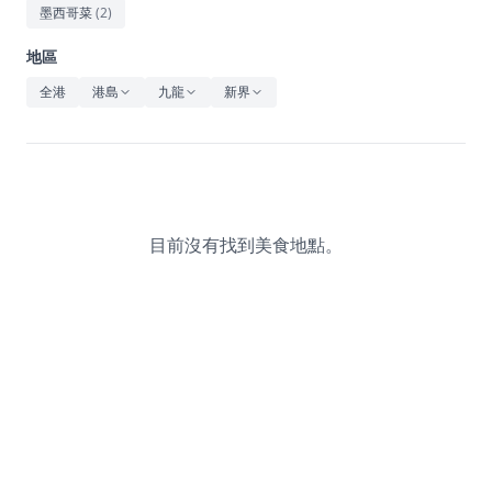
休閒
墨西哥菜
(
2
)
音樂
地區
全港
港島
九龍
新界
目前沒有找到美食地點。