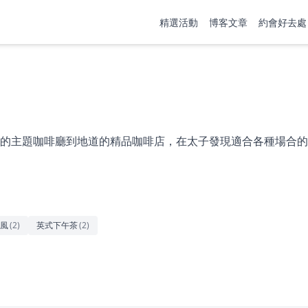
精選活動
博客文章
約會好去處
的主題咖啡廳到地道的精品咖啡店，在太子發現適合各種場合的
風
(
2
)
英式下午茶
(
2
)