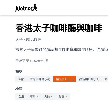
香港太子咖啡廳與咖啡
太子 · 精品咖啡
探索太子最優質的精品咖啡咖啡廳和咖啡體驗。從精緻
最後更新：2026年4月
類型
全部
主題咖啡廳
(
24
)
精品咖啡
(
15
)
甜品咖啡廳
(
11
)
和
地區
全港
港島
九龍
新界