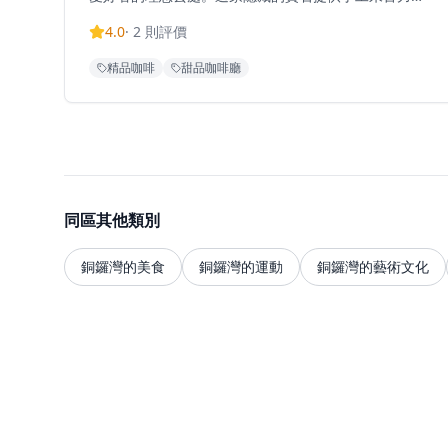
作和精心調製的飲品，環境舒適溫馨，讓客人可以在繁
4.0
·
2
則評價
忙的都市中享受片刻寧靜。無論是想要品嚐精緻的手工
朱古力，還是享受一杯優質咖啡，Ramie都能滿足您的
精品咖啡
甜品咖啡廳
需求。店內提供多種朱古力產品和特色飲品，每一款都
經過精心製作，展現最佳的風味和品質。無論是情侶約
會、朋友聚會還是獨自享受甜點時光，Ramie都能提供
完美的體驗，是朱古力愛好者和咖啡愛好者的完美去
處。
同區其他類別
銅鑼灣的美食
銅鑼灣的運動
銅鑼灣的藝術文化