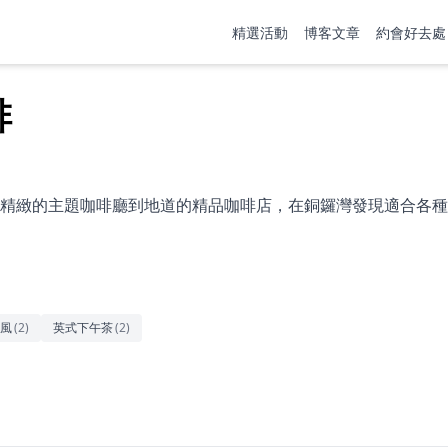
精選活動
博客文章
約會好去處
啡
精緻的主題咖啡廳到地道的精品咖啡店，在銅鑼灣發現適合各種
風
(
2
)
英式下午茶
(
2
)