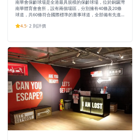
南華會保齡球場是全港最具規模的保齡球場，位於銅鑼灣
南華體育會會所，設有兩個場區，分別擁有40條及20條
球道，共60條符合國際標準的賽事球道，全部備有先進
電腦計分系統及音響設備，全年舉辦大小不同保齡賽事。
4.5
·
2
則評價
收費方面，按局收費為星期一至五上午10時至下午6時每
局$32、下午6時至午夜每局$42，星期六、日及公眾假期
全日每局$46；時租為每小時$300。球鞋租借每對$15。
場內設有8條圍欄球道，只供8至10歲人士使用。8歲以下
兒童不得使用球道。球場每日包括公眾假期開放，營業時
間為上午10時至午夜12時。