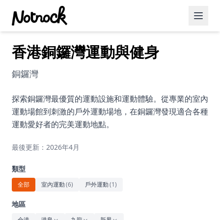
香港銅鑼灣運動與健身
精選活動
博客文章
銅鑼灣
約會好去處
探索銅鑼灣最優質的運動設施和運動體驗。從專業的室內
運動場館到刺激的戶外運動場地，在銅鑼灣發現適合各種
美食佳餚
運動愛好者的完美運動地點。
品酒
最後更新：2026年4月
咖啡廳
類型
運動
全部
室內運動
(
6
)
戶外運動
(
1
)
藝術文化
地區
全港
港島
九龍
新界