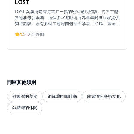
LOST
LOST 銅鑼灣是香港首屈一指的密室逃脫體驗，提供主題
冒險和創新娛樂。這個密室遊戲場所為各年齡層玩家提供
獨特體驗，設有多個主題房間包括五禁者、51區、賞金
獵人、炫格子和猛鬼大廈404。場所提供沉浸式密室挑
4.5
·
2
則評價
戰，玩家必須解決謎題並制定精確的逃脫計劃才能成功。
LOST 創造的不僅僅是逃脫遊戲 - 他們以引人入勝的形式
提供娛樂、活動和教育。
同區其他類別
銅鑼灣的美食
銅鑼灣的咖啡廳
銅鑼灣的藝術文化
銅鑼灣的休閒