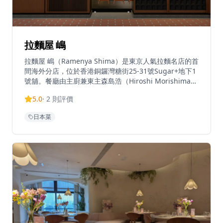
拉麵屋 嶋
拉麵屋 嶋（Ramenya Shima）是東京人氣拉麵名店的首
間海外分店，位於香港銅鑼灣糖街25-31號Sugar+地下1
號舖。餐廳由主廚兼東主森島浩（Hiroshi Morishima）
於2020年在東京澀谷區創立，連續五年（2021至2025
5.0
·
2
則評價
年）在日本美食評鑑網站Tabelog位列東京拉麵前三名，
並入選Tabelog百大餐廳名單。餐廳於開業首年榮獲「東
日本菜
京拉麵年度最佳新人大獎」，並於2022年及2025年獲得
Tabelog銅獎。香港分店忠於東京原店風格，主打三款招
牌清湯系（淡麗系）湯底：醬油拉麵以特調醬油調製，層
次豐富；白醬油拉麵以白松露油及黑松露醬提升鹽與醬油
的微妙平衡；鹽味拉麵則以鹽為基底，突顯食材的天然鮮
味。每款湯底均以近30種優質食材熬製，包括日本雞、
帶子、蜆、熟成鰹魚片、鯛魚頭、昆布及新鮮蔬菜，鮮味
層次豐富而不失清雅。麵條每日以五種麵粉人手製作，不
含添加劑，口感爽滑彈牙。每碗拉麵均配以四款叉燒，以
及每日新鮮製作的蝦雲吞及豬肉雲吞。餐廳面積約1,200
平方呎，僅設24個座位，以現代日式簡約風格為主調，