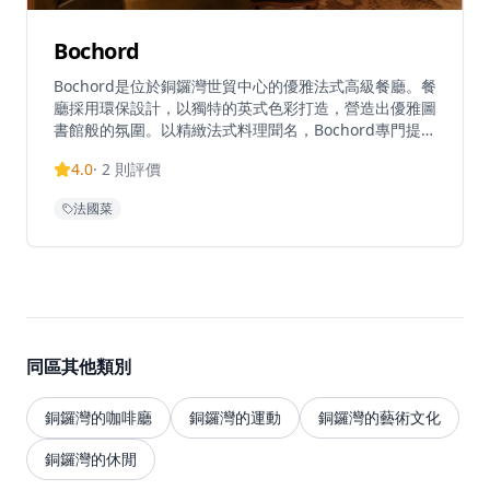
Bochord
Bochord是位於銅鑼灣世貿中心的優雅法式高級餐廳。餐
廳採用環保設計，以獨特的英式色彩打造，營造出優雅圖
書館般的氛圍。以精緻法式料理聞名，Bochord專門提供
高級餐飲和扒房服務。餐廳在TripAdvisor上獲得5.0高評
4.0
·
2
則評價
分，位列香港頂級餐廳之一。Bochord提供優質用餐體
驗，招牌菜包括濃郁海鮮風味配脆麵包殼的龍蝦濃湯，以
法國菜
及以極致嫩滑著稱的法式鴨胸。餐廳營業時間為12:00-
23:00，接受預訂、現場候位和電話訂位。定位為慶祝特
殊場合和創造難忘時刻的理想場所。
同區其他類別
銅鑼灣的咖啡廳
銅鑼灣的運動
銅鑼灣的藝術文化
銅鑼灣的休閒