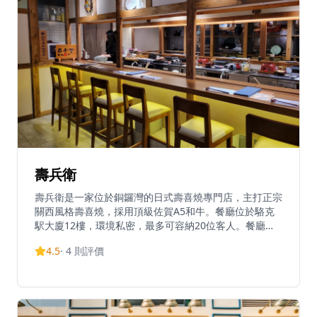
壽兵衛
壽兵衛是一家位於銅鑼灣的日式壽喜燒專門店，主打正宗
關西風格壽喜燒，採用頂級佐賀A5和牛。餐廳位於駱克
駅大廈12樓，環境私密，最多可容納20位客人。餐廳以
溫暖的木質裝潢為主，充滿濃厚的日式風格，營造出地道
4.5
·
4
則評價
的東京街頭氛圍。壽兵衛以席前烹調服務聞名，大廚會在
食客面前即席烹製傳統壽喜燒，展示精湛廚藝。菜單包括
多款頂級和牛套餐，精選日本和牛眼肉、美國熟成肋眼、
日本和牛西冷及日本黑豚西冷，配以招牌柚子酸汁烏冬。
前菜包括水煮鮑魚、螢光魷魚、北海道粟米，以及創意料