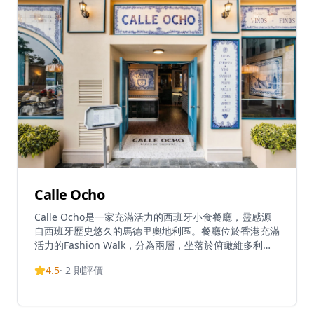
理如海膽和牛他他配水晶梨、和牛、海膽、魚子醬及鵪鶉
蛋黃。餐廳亦提供新鮮刺身拼盤，包括北海道帶子、吞拿
魚腩及鹽漬海膽。營業時間為每日12:00-15:30及17:30-
23:00。壽兵衛獲得4.6/5評分，並入選2025年夏季香港
餐廳週優勝餐廳，以優質食材、正宗日本風味及高性價比
備受讚賞。餐廳週末經常滿座，強烈建議提前預訂。
Calle Ocho
Calle Ocho是一家充滿活力的西班牙小食餐廳，靈感源
自西班牙歷史悠久的馬德里奧地利區。餐廳位於香港充滿
活力的Fashion Walk，分為兩層，坐落於俯瞰維多利亞
公園的轉角位置，設有令人沉浸的建築元素，喚起伊比利
4.5
·
2
則評價
亞氛圍，如寬敞的廣場、狹窄的街道和溫暖宜人的空間。
「Calle Ocho」在西班牙語中意為「第八街」，呼應其
位於加寧街8號的位置。作為PIRATA Group的一部分，