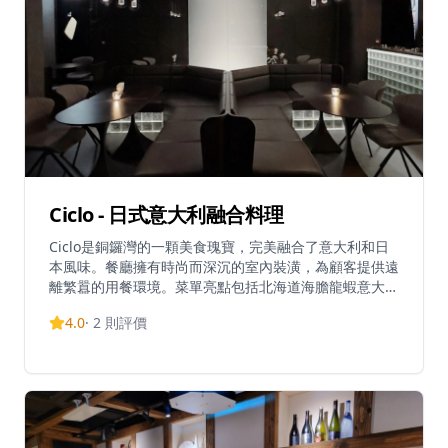
Ciclo - 日式意大利融合料理
Ciclo是銅鑼灣的一顆美食瑰寶，完美融合了意大利和日
本風味。餐廳擁有時尚而深沉的室內裝潢，為顧客提供遠
離繁囂的用餐環境。菜單亮點包括北海道海膽龍蝦意大利
炸飯團($228)、醉蟹意粉($228)和香脆牛小排($268)。適
4.0
·
2
則評價
合晚餐和深夜用餐，週末營業時間更長。在銅鑼灣繁忙街
道上方的優雅環境中，體驗這獨特的融合概念。