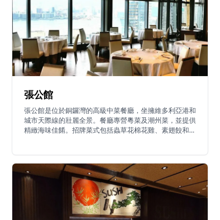
張公館
張公館是位於銅鑼灣的高級中菜餐廳，坐擁維多利亞港和
城市天際線的壯麗全景。餐廳專營粵菜及潮州菜，並提供
精緻海味佳餚。招牌菜式包括蟲草花棉花雞、素翅餃和蟹
粉灌湯包，湯包皮薄餡靚，湯汁豐富。其他人氣菜式包括
九肚魚炒麵和造型可愛的小豬造型饅頭。餐廳裝潢優雅，
營造高級用餐體驗。餐廳特色為平日午市點心享有85折
優惠（週末及公眾假期除外）。憑藉無與倫比的海港景觀
和豐富菜單，是香港特別場合和高級餐飲的理想選擇。