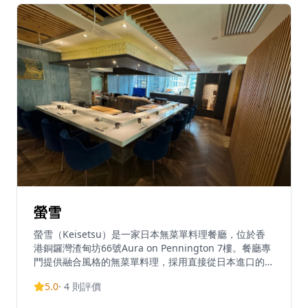
餐廳提供tapas de siempre（傳統小食），具有令人難
以置信的靈活性和多樣性。菜單包括午餐選項（週一至四
11:30-14:45，週五至六11:30-15:15）、下午茶餐單（每
日15:00-17:30）、晚餐服務、週日早午餐和兒童餐單。
被形容為舒適優雅、歷史風格的西班牙小酒館，Calle
Ocho專為所有人而設——獨自用餐者、情侶、家人和朋
友——無論是想吃點小食還是享用豐盛大餐。餐廳設有私
人用餐室和特別場合的特色菜單，秉持慷慨大方的理念，
以最簡單的方式呈現正宗西班牙風味。
螢雪
螢雪（Keisetsu）是一家日本無菜單料理餐廳，位於香
港銅鑼灣渣甸坊66號Aura on Pennington 7樓。餐廳專
門提供融合風格的無菜單料理，採用直接從日本進口的新
鮮食材。螢雪設有自家熟成櫃，可精確控制魚類的熟成過
5.0
·
4
則評價
程。餐廳提供約19道菜的無菜單料理體驗，每位價格為
$2,080另加10%服務費，偶爾也會推出約$600+的16道