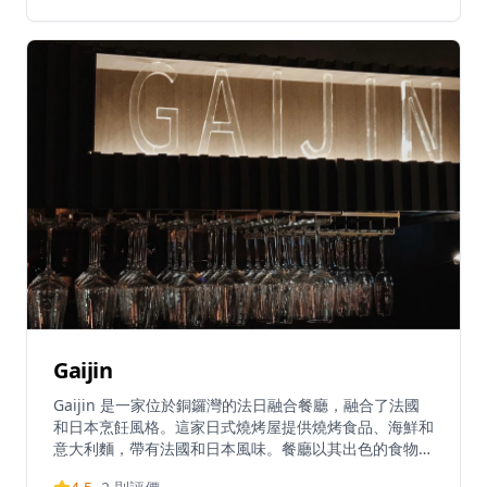
菜優惠套餐。親密的用餐環境讓食客能與壽司師傅互動，
享受正宗的無菜單料理體驗。螢雪以物有所值的無菜單料
理、優質食材和合理價格而聞名，在香港競爭激烈的餐飲
市場中獲得認可。建議提前預約，可透過WhatsApp預
訂。餐廳在社交媒體上保持活躍，Instagram擁有超過
1,600名追隨者。
Gaijin
Gaijin 是一家位於銅鑼灣的法日融合餐廳，融合了法國
和日本烹飪風格。這家日式燒烤屋提供燒烤食品、海鮮和
意大利麵，帶有法國和日本風味。餐廳以其出色的食物而
聞名，包括熱脆的牛角包和鵝肝等招牌菜。Gaijin 為每