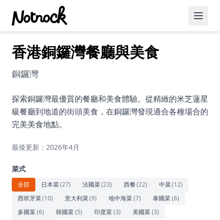
香港銅鑼灣餐廳與美食
精選活動
博客文章
銅鑼灣
約會好去處
探索銅鑼灣最優質的餐廳和美食體驗。從精緻的米芝蓮星
級餐廳到地道的街頭美食，在銅鑼灣發現適合各種場合的
美食佳餚
完美美食地點。
品酒
最後更新：2026年4月
咖啡廳
菜式
運動
全部
日本菜
(
27
)
法國菜
(
23
)
西餐
(
22
)
中菜
(
12
)
西班牙菜
(
10
)
意大利菜
(
9
)
地中海菜
(
7
)
泰國菜
(
6
)
藝術文化
多國菜
(
6
)
韓國菜
(
5
)
印度菜
(
3
)
美國菜
(
3
)