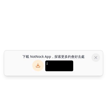
下載 NotNock App，探索更多約會好去處
NotNock
NotNock 是你的社交優先生活發現平台。與朋友一起發現香港好去
處 — 發掘餐廳、活動與約會好去處。下載應用程式或於網上探索。