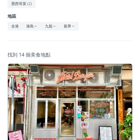
休閒
墨西哥菜
(
2
)
音樂
地區
全港
港島
九龍
新界
找到 14 個美食地點