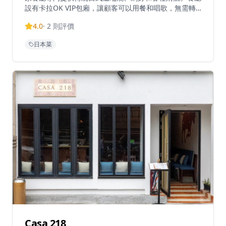
設有卡拉OK VIP包廂，讓顧客可以用餐和唱歌，無需轉
場。勝手提供舒適的氛圍和柔和的燈光，營造真正的居酒
4.0
·
2
則評價
屋用餐體驗。招牌菜式包括秘製汁燒豆腐、明太子玉子燒
和月見免治雞肉棒。餐廳營業時間為週一至週四下午6點
日本菜
至午夜12點，週五至週六下午6點至凌晨3點，週日休
息。勝手為銅鑼灣充滿活力的登龍街地區帶來了正宗的日
式飲食文化。
Casa 218