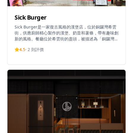
Sick Burger
Sick Burger是一家復古風格的漢堡店，位於銅鑼灣希雲
街，供應廚師精心製作的漢堡、奶昔和薯條，帶有趣味創
新的風格。餐廳位於希雲街的盡頭，被描述為「銅鑼灣隱
藏的寧靜區域，充滿時尚小吃店」。他們的菜單包括招牌
4.5
·
2
則評價
項目如Scramble Sick!炒滑蛋漢堡，售價72港元。Sick
Burger因其優質的產品而受到關注，顧客形容他們的漢
堡為「超讚」和「真的好Sick」。除了銅鑼灣店外，Sick
Burger在香港其他地區也有據點，並在Instagram上保
持活躍，展示他們受歡迎的漢堡創作。