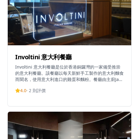
Involtini 意大利餐廳
Involtini 意大利餐廳是位於香港銅鑼灣的一家備受推崇
的意大利餐廳。該餐廳以每天新鮮手工製作的意大利麵食
而聞名，使用意大利進口的雞蛋和麵粉。餐廳由主廚Jack
領導，他是餐廳的擁有者之一，曾在Otto e Mezzo工
4.0
·
2
則評價
作，憑藉其對傳統意大利美食文化的熱情，吸引了忠實的
顧客群，並獲得米芝蓮指南的認可。餐廳提供精緻的用餐
體驗，專注於傳統的意大利美食文化。Involtini非常受歡
迎，通常需要提前至少2個月預訂。餐廳位於駱克道The
L. Square大廈的11樓，距離銅鑼灣地鐵站C出口僅2分鐘
步行路程。營業時間為中午12:00至下午3:00和晚上6:00
至10:00，提供午餐和晚餐服務。