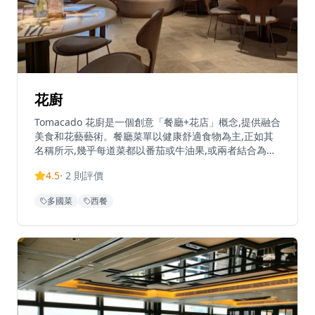
融合暖木色調、吧台座位及入口處的傳統暖簾，營造出溫
馨舒適的用餐氛圍。餐廳逢星期一至日上午11時30分至
晚上9時30分營業。拉麵屋 嶋位於香港銅鑼灣糖街25-31
號Sugar+地下1號舖。
花廚
Tomacado 花廚是一個創意「餐廳+花店」概念,提供融合
美食和花藝藝術。餐廳菜單以健康舒適食物為主,正如其
名稱所示,幾乎每道菜都以番茄或牛油果,或兩者結合為特
色。花廚精選最優質的食材,為賓客及其親友呈獻難忘的
4.5
·
2
則評價
用餐體驗。營業時間為星期一至日上午11時30分至晚上
11時。銅鑼灣分店位於告士打道280號世貿中心2樓L2-06
多國菜
西餐
號舖,距離銅鑼灣地鐵站D4出口約5分鐘步行路程。餐廳
亦提供現代中式下午茶,供應傳統中國茶和各種色彩繽紛
的果味飲品。Tomacado 是一個連鎖品牌,在8個城市設有
13間分店。