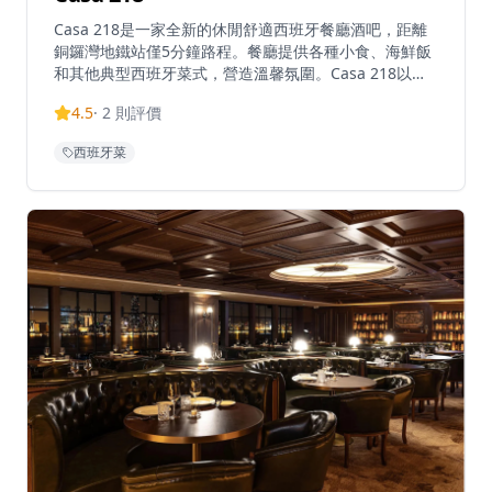
Casa 218是一家全新的休閒舒適西班牙餐廳酒吧，距離
銅鑼灣地鐵站僅5分鐘路程。餐廳提供各種小食、海鮮飯
和其他典型西班牙菜式，營造溫馨氛圍。Casa 218以美
味的小食和主菜聞名，為饑餓的顧客提供正宗西班牙料
4.5
·
2
則評價
理。餐廳以擁有城中最佳的自製可樂餅而聞名，同時提供
海鮮特色菜，包括蝦可樂餅、蒜蓉蝦、鯷魚、蛤蜊、青口
西班牙菜
和海鮮飯。