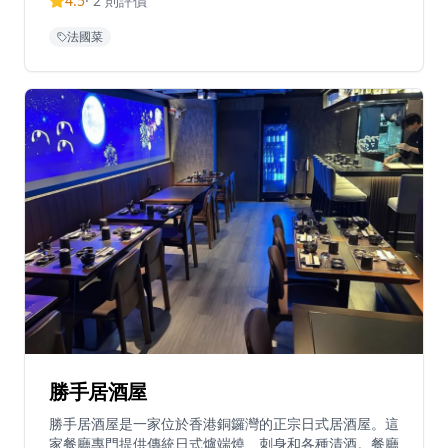
4.5
·
2
則評價
道菜親自挑選時令食材和海鮮，創造出非凡的法式西餐體
驗。餐廳每天上午11:30至晚上10:00營業，位於登龍街
法國菜
Circle Tower（又稱永光中心）9樓。雖然座位空間不算
特別寬敞，但其優質的美食使其成為香港繁華的銅鑼灣區
尋求精緻法日融合料理的著名目的地。餐廳的菜單經過精
心設計，每一道菜都展現了法日融合料理的獨特魅力。從
經典的法式前菜到創新的日式燒烤，每一道都經過精心製
作，確保呈現最佳風味。餐廳的環境設計現代而優雅，營
造出舒適的用餐氛圍。無論是商務宴請、慶祝特殊場合還
是浪漫約會，Gaijin都能提供難忘的用餐體驗，讓您在品
嚐法日融合料理的同時，感受兩種飲食文化碰撞所帶來的
驚喜。
勝手居酒屋
勝手居酒屋是一家位於香港銅鑼灣的正宗日式居酒屋。這
家餐廳專門提供傳統日式爐端燒、刺身和各種清酒。餐廳