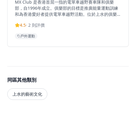
MX Club 是香港首屈一指的電單車越野賽車隊和俱樂
部，自1996年成立。俱樂部的目標是推廣能量運動訓練
和為香港愛好者提供電單車越野活動。位於上水的俱樂部
為各級騎手提供電單車越野體驗、ATV冒險和泥地單車訓
4.5
·
2
則評價
練。設施提供教練課程，包括平道訓練，旨在提升電單車
騎士的平衡、彎道技巧、緊急煞車、甩尾技術、濕地駕駛
戶外運動
和障礙駕駛技能。年度會員費為每年1,800港元，擁有自
己單車的會員每日場地費用為150港元。
同區其他類別
上水的藝術文化