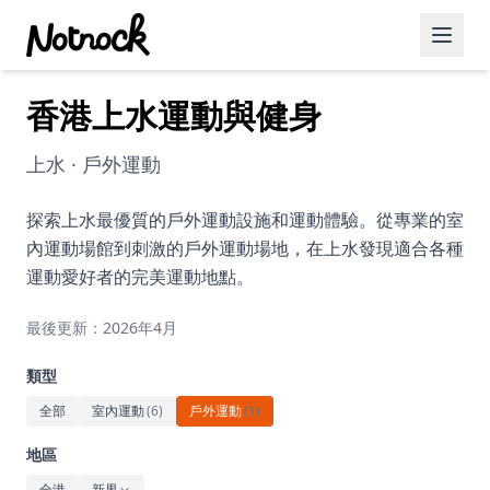
香港上水運動與健身
精選活動
博客文章
上水 · 戶外運動
約會好去處
探索上水最優質的戶外運動設施和運動體驗。從專業的室
內運動場館到刺激的戶外運動場地，在上水發現適合各種
美食佳餚
運動愛好者的完美運動地點。
品酒
最後更新：2026年4月
咖啡廳
類型
運動
全部
室內運動
(
6
)
戶外運動
(
1
)
藝術文化
地區
全港
新界