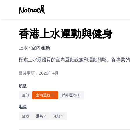
香港上水運動與健身
上水 · 室內運動
探索上水最優質的室內運動設施和運動體驗。從專業的
最後更新：2026年4月
類型
全部
室內運動
(
6
)
戶外運動
(
1
)
地區
全港
港島
九龍