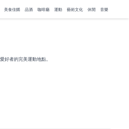
美食佳餚
品酒
咖啡廳
運動
藝術文化
休閒
音樂
愛好者的完美運動地點。