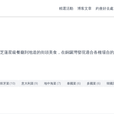
精選活動
博客文章
約會好去處
芝蓮星級餐廳到地道的街頭美食，在銅鑼灣發現適合各種場合的
班牙菜
(
10
)
意大利菜
(
9
)
地中海菜
(
7
)
泰國菜
(
6
)
多國菜
(
6
)
韓國