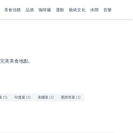
美食佳餚
品酒
咖啡廳
運動
藝術文化
休閒
音樂
完美美食地點。
菜
(
5
)
印度菜
(
3
)
美國菜
(
3
)
墨西哥菜
(
2
)