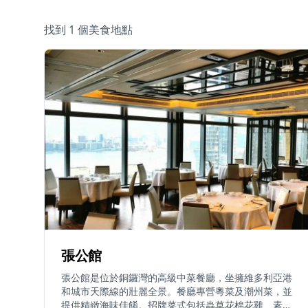
找到 1 個美食地點
張公館
張公館是位於銅鑼灣的高級中菜餐廳，坐擁維多利亞港
和城市天際線的壯麗全景。餐廳專營粵菜及潮州菜，並
提供精緻海味佳餚。招牌菜式包括蟲草花棉花雞、素翅