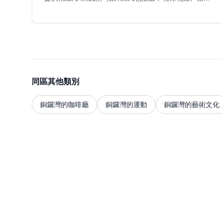
餃和蟹粉灌湯包，湯包皮薄餡靚，湯汁豐富。其他人氣
菜式包括九肚魚炒麵和造型可愛的小豬造型饅頭。餐廳
裝潢優雅，營造高級用餐體驗。餐廳特色為平日午市點
心享有85折優惠（週末及公眾假期除外）。憑藉無與倫
比的海港景觀和豐富菜單，是香港特別場合和高級餐飲
的理想選擇。
同區其他類別
銅鑼灣的咖啡廳
銅鑼灣的運動
銅鑼灣的藝術文化