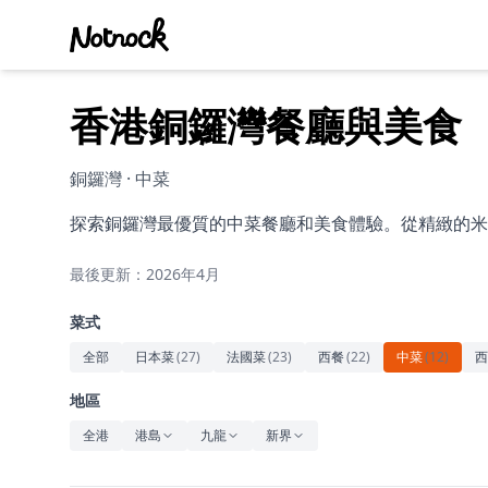
香港銅鑼灣餐廳與美食
銅鑼灣 · 中菜
探索銅鑼灣最優質的中菜餐廳和美食體驗。從精緻的米
最後更新：2026年4月
菜式
全部
日本菜
(
27
)
法國菜
(
23
)
西餐
(
22
)
中菜
(
12
)
西
地區
全港
港島
九龍
新界