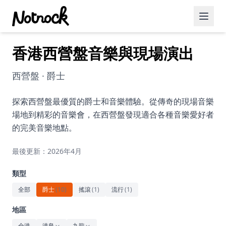
香港西營盤音樂與現場演出
精選活動
博客文章
西營盤 · 爵士
約會好去處
探索西營盤最優質的爵士和音樂體驗。從傳奇的現場音樂
場地到精彩的音樂會，在西營盤發現適合各種音樂愛好者
美食佳餚
的完美音樂地點。
品酒
最後更新：2026年4月
咖啡廳
類型
運動
全部
爵士
(
10
)
搖滾
(
1
)
流行
(
1
)
藝術文化
地區
全港
港島
九龍