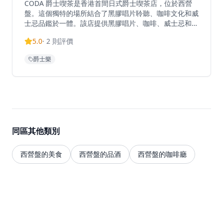
CODA 爵士喫茶是香港首間日式爵士喫茶店，位於西營
盤。這個獨特的場所結合了黑膠唱片聆聽、咖啡文化和威
士忌品鑑於一體。該店提供黑膠唱片、咖啡、威士忌和現
場音樂體驗。CODA 供應美味的意大利麵、牛角包、濃
5.0
·
2
則評價
郁的咖啡和茶、清爽的生啤酒，以及多種威士忌選擇。這
個場所既是咖啡廳也是酒吧，通過精心策劃的黑膠唱片提
爵士樂
供正宗的爵士聆聽體驗。前身為 Kind Of Brew，後來重
新品牌化以擁抱日式爵士喫茶概念。
同區其他類別
西營盤的美食
西營盤的品酒
西營盤的咖啡廳