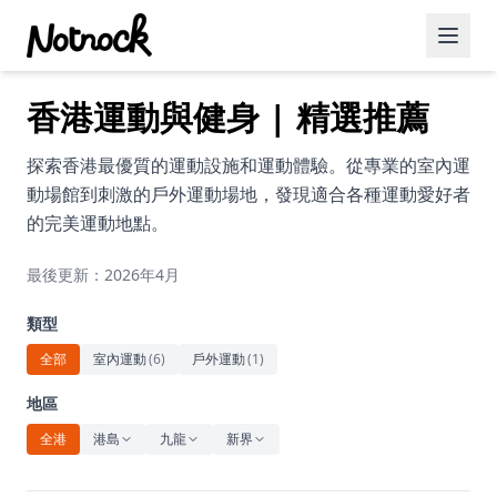
香港運動與健身 | 精選推薦
精選活動
博客文章
探索香港最優質的運動設施和運動體驗。從專業的室內運
動場館到刺激的戶外運動場地，發現適合各種運動愛好者
約會好去處
的完美運動地點。
美食佳餚
最後更新：2026年4月
品酒
類型
咖啡廳
全部
室內運動
(
6
)
戶外運動
(
1
)
運動
地區
全港
港島
九龍
新界
藝術文化