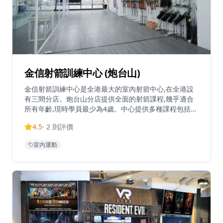
金信射箭訓練中心 (炮台山)
金信射箭訓練中心是全港最大的室內射箭中心,在全港設
有三間分店。炮台山分店提供全面的射箭課程,幾乎適合
所有年齡,現時學員最少為4歲。中心提供多種課程包括反
曲弓訓練(體驗、初級、中級、高級)、傳統弓課程、複合
4.5
·
2
則評價
弓課程、兒童證書班、親子班及私人課程。學員完成初級
課程後可獨立練習,中心亦提供射箭器材零售,價格透明。
室內運動
中心擁有專業的射箭場地，配備先進的安全設施和專業設
備，確保學員在安全環境中學習和練習。經驗豐富的教練
團隊採用系統化的教學方法，從基礎姿勢到高級技巧，循
序漸進地指導學員。無論是想要學習射箭的新手，還是希
望提升技術的進階學員，都能在這裡找到適合的課程。射
箭不僅是一項運動，更能培養專注力、耐心和自律，是適
合各個年齡層的優質活動。