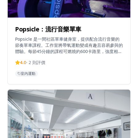
Popsicle：流行音樂單車
Popsicle 是一間社區單車健身室，提供配合流行音樂的
節奏單車課程。工作室將帶氧運動變成有趣且容易參與的
體驗。每節45分鐘的課程可燃燒約600卡路里，強度相當
於跑步或HIIT，但對關節的衝擊較低。課程包含多種流行
4.0
·
2
則評價
音樂主題，包括粵語流行曲、K-pop、西方流行音樂等。
工作室提供Chill Pop騎行和主題音樂課程，結合音樂與
室內運動
運動的健身體驗。課程通常包括10分鐘介紹及50分鐘騎
行。