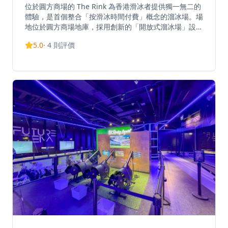
位於圓方商場的 The Rink 為香港滑冰者提供獨一無二的
體驗，是首個整合「按滑冰時間付費」概念的溜冰場。場
地位於圓方商場地庫，採用創新的「開放式溜冰場」設計
概念，取消售票處，讓滑冰者可使用八達通卡進出場地並
5.0
·
4
則評價
按分鐘付費。入場費為港幣20元，包括一對溜冰鞋，30
分鐘內進出不收取入場費。價格因時段和星期而異，成人
票價為港幣50元。The Rink 不設固定時段，確保滑冰者
享有最大靈活性。場地毗鄰九龍站，距離柯士甸港鐵站步
行距離內，交通便利。這個緊湊而受歡迎的溜冰場提供全
天候室內滑冰體驗，適合所有年齡和技術水平的訪客，無
論是家庭出遊、朋友聚會或休閒活動都非常適合。