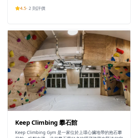
電腦計分系統及音響設備，全年舉辦大小不同保齡賽事。
4.5
·
2
則評價
收費方面，按局收費為星期一至五上午10時至下午6時每
局$32、下午6時至午夜每局$42，星期六、日及公眾假期
全日每局$46；時租為每小時$300。球鞋租借每對$15。
場內設有8條圍欄球道，只供8至10歲人士使用。8歲以下
兒童不得使用球道。球場每日包括公眾假期開放，營業時
間為上午10時至午夜12時。
Keep Climbing 攀石館
Keep Climbing Gym 是一家位於上環心臟地帶的抱石攀