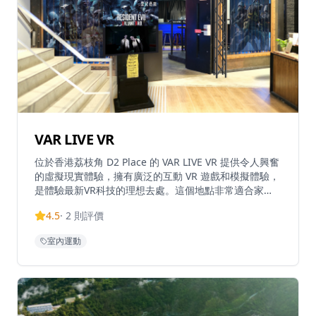
VAR LIVE VR
位於香港荔枝角 D2 Place 的 VAR LIVE VR 提供令人興奮
的虛擬現實體驗，擁有廣泛的互動 VR 遊戲和模擬體驗，
是體驗最新VR科技的理想去處。這個地點非常適合家
庭、朋友和遊戲愛好者尋找沉浸式娛樂，無論是想要對抗
4.5
·
2
則評價
殭屍、探索奇幻世界還是體驗極限運動，VAR LIVE VR 都
能提供多樣化的遊戲選擇。配備最先進的 VR 技術，它提
室內運動
供了進入虛擬世界的獨特冒險，讓玩家完全沉浸在虛擬環
境中。場地設有專業的VR設備和安全設施，確保參與者
的安全。由於其受歡迎程度，建議提前預訂，以確保能夠
體驗這個令人難忘的虛擬現實冒險。