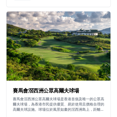
己單車的會員每日場地費用為150港元。
賽馬會滘西洲公眾高爾夫球場
賽馬會滘西洲公眾高爾夫球場是香港首個及唯一的公眾高
爾夫球場，為香港市民提供優質、易於使用且價格合理的
高爾夫球設施。球場位於風景如畫的滘西洲島上，距離西
貢半島海岸僅15公里。該設施於1994-95年間建造，由香