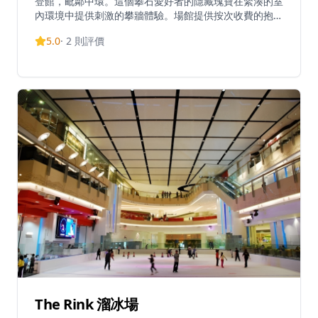
登館，毗鄰中環。這個攀石愛好者的隱藏瑰寶在緊湊的室
內環境中提供刺激的攀牆體驗。場館提供按次收費的抱石
體驗，每節收費約港幣180元。營業時間為星期一至五中
5.0
·
2
則評價
午12時30分至晚上10時30分，星期六、日及公眾假期上
午11時至晚上8時。場地位於干諾道西偉信商業大廈，交
通便利，是中環至上環區攀石者的理想選擇。這個全天候
室內攀石場地適合不同技術水平的人士，無論是健身愛好
者、朋友聚會或想在香港嘗試抱石運動的訪客都非常適
合。
The Rink 溜冰場