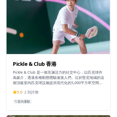
Pickle & Club 香港
Pickle & Club 是一個充滿活力的社交中心，以匹克球作
為媒介，透過各種動態體驗連接人們。位於堅尼地城的這
個頂級室內匹克球設施提供現代化的5,000平方呎空間供
運動和社交活動。俱樂部為各級球員提供匹克球場地，每
5.0
·
2
則評價
節收費450港元，並提供會員選項，包括零客人費用和優
先預訂特權。每日上午10時至晚上10時營業，設施位置
室內運動
便利，距離港大地鐵站C2出口僅一分鐘路程，方便本地
人和遊客前往。俱樂部還提供企業活動空間，讓團隊可以
在動態和引人入勝的環境中用餐、飲酒和遊戲。