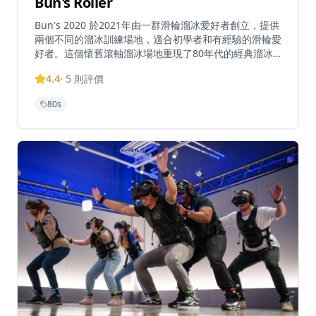
Bun's Roller
Bun's 2020 於2021年由一群滑輪溜冰愛好者創立，提供
兩個不同的溜冰訓練場地，適合初學者和有經驗的滑輪愛
好者。這個懷舊滾軸溜冰場地重現了80年代的經典溜冰
文化，為香港人帶來充滿懷舊情懷的娛樂體驗。場地設有
4.4
·
5
則評價
專業的溜冰設備和保護設施，確保參與者的安全。無論是
初次嘗試滾軸溜冰的新手，還是想要重溫童年回憶的資深
80s
愛好者，都能在這裡找到適合的活動。場地提供不同難度
的溜冰課程，包括基礎技巧教學、進階花式溜冰訓練，以
及團體活動安排。除了溜冰體驗外，場地還定期舉辦主題
派對和懷舊音樂夜，讓參與者在充滿復古氛圍的環境中享
受溜冰樂趣。Bun's Roller不僅是一個運動場所，更是一
個連接過去與現在、讓不同年齡層的人都能享受懷舊娛樂
的文化空間。