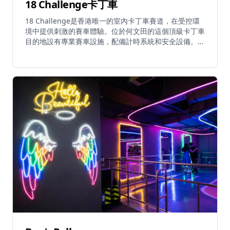
18 Challenge卡丁車
18 Challenge是香港唯一的室內卡丁車賽道，在受控環
境中提供刺激的賽車體驗。位於何文田的這個頂級卡丁車
目的地設有專業賽車設施，配備計時系統和安全設備。該
場地照顧不同年齡層，設有多個賽道選項，包括具有挑戰
性彎道的主賽道，以及為年幼兒童而設的迷你電動車兒童
友善區域。該設施還提供漂移卡丁車以增強賽車體驗。全
週均有賽車時段，週末和公眾假期的6分鐘賽車體驗由港
幣100元起。場地包括餐廳等額外設施，使其成為家庭和
賽車愛好者的完整娛樂目的地。