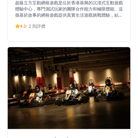
超級立方互動網格遊戲是位於香港葵興的沉浸式互動遊戲
體驗中心，專門測試玩家的團隊合作能力和極限體能。這
個基於故事的網格遊戲提供真實生活遊戲挑戰體驗，結合
了體能訓練、策略思考和團隊協作。活動通過互動遊戲元
4.0
·
2
則評價
素為參與者提供引人入勝的身心挑戰，適合朋友聚會、公
司團隊建設或尋求刺激體驗的冒險愛好者。作為香港獨特
的娛樂場所，它將先進科技與體能活動相結合，創造創新
的遊戲體驗。無論是想要挑戰自己的極限，還是尋找新穎
的團體活動，超級立方都能提供難忘的互動體驗。