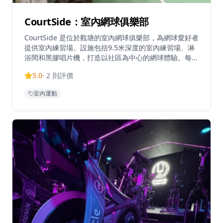
CourtSide：室內網球俱樂部
CourtSide 是位於觀塘的室內網球俱樂部，為網球愛好者
提供室內練習場。設施包括9.5米深度的室內練習場、淋
浴間和黑膠唱片機，打造以社區為中心的網球體驗。每節
30分鐘，收費為港幣90元，場地於星期一至日上午10時
5.0
·
2
則評價
至晚上10時開放。俱樂部提供多種套餐，包括6節、10節
和18節優惠套餐。每月會籍費用為港幣150元，可享預約
室內運動
9折優惠、參與會員專屬活動，以及在營業時間內使用會
所設施。CourtSide舉辦會員專屬活動，包括網球狂歡派
對、法國網球公開賽直播觀賞和微醺派對等，建立充滿活
力的網球愛好者社群。設施提供運動後放鬆的配套。