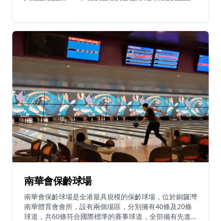
態度，並提供舒適環境供有興趣人士交流、練習及比賽。
設有氣槍IPSC訓練、青少年課程、團隊訓練及靶場租借
服務。本會設有兩個地點，運動射擊位於新蒲崗，機構活
動及團隊訓練位於荔枝角。每日營業時間為上午10時至
午夜12時。
南華會保齡球場
南華會保齡球場是全港最具規模的保齡球場，位於銅鑼灣
南華體育會會所，設有兩個場區，分別擁有40條及20條
球道，共60條符合國際標準的賽事球道，全部備有先進