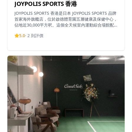
JOYPOLIS SPORTS 香港
JOYPOLIS SPORTS 香港是日本 JOYPOLIS SPORTS 品牌
首家海外旗艦店，位於啟德體育園五層健康及保健中心，
佔地近30,000平方呎。這個全天候室內運動綜合場館配
備尖端科技，提供數十種刺激的運動娛樂設施，帶來獨特
5.0
·
2
則評價
的「運動娛樂」體驗，結合運動與樂趣。場館設有三個主
題區域：忍者道場提供敏捷度和技巧訓練挑戰、未來競技
場提供創新未來感互動運動活動，以及 SONIC 運動場，
為世嘉首個 SONIC 主題競技活動，充滿活力與刺激。設
施還包括位於4樓的餓虎藏龍餐廳酒吧、售票處和紀念品
店。適合所有年齡和健身水平的訪客，無論是家庭、朋友
聚會或約會，都能享受各種互動運動體驗。門票須提前預
訂，全日提供多個時段。指定體驗需穿著防滑襪，可於現
場購買，售價港幣30元。3歲或以下兒童免費入場，12歲
或以下兒童須由18歲或以上成人陪同。