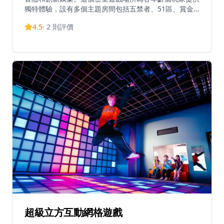
獨特體驗，設有多個主題房間包括五禁者、51區、賞金
獵人、炫格子和猛鬼大廈404。場所提供沉浸式密室挑
4.5
·
2
則評價
戰，玩家必須解決謎題並制定精確的逃脫計劃才能成功。
LOST 創造的不僅僅是逃脫遊戲 - 他們以引人入勝的形式
提供娛樂、活動和教育。
超級立方互動網格遊戲