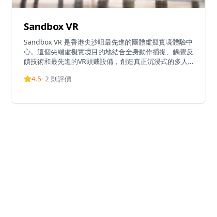
Sandbox VR
Sandbox VR 是香港尖沙咀最先進的團體虛擬實境體驗中
心。這個尖端虛擬實境目的地結合全身動作捕捉、觸覺反
饋技術和最先進的VR頭戴設備，創造真正沉浸式的多人
冒險體驗。無論是朋友聚會、家庭活動還是企業團隊建
4.5
·
2
則評價
設，Sandbox VR 都提供多種刺激的遊戲場景，讓玩家可
以在共享的虛擬空間中一起對抗殭屍、探索外星世界或解
決謎題。場地設有專屬的私人房間，確保獨特且舒適的體
驗。配備專業工作人員指導和頂級設備，Sandbox VR 提
供難忘的娛樂體驗，通過創新科技將人們聚集在一起。立
即在線預訂，體驗香港頂級VR景點之一！