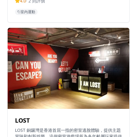
4.0
·
2
則評價
尾酒和美食。場地提供以衝浪目的地為靈感的創意雞尾
酒，打造獨特的酒吧體驗，與海浪節奏相呼應。這個創新
室內運動
概念讓不同技能水平的衝浪愛好者都能參與，同時提供包
含美食、飲品和絕佳氛圍的完整娛樂體驗。
LOST
LOST 銅鑼灣是香港首屈一指的密室逃脫體驗，提供主題
冒險和創新娛樂。這個密室遊戲場所為各年齡層玩家提供