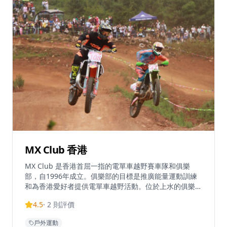
MX Club 香港
MX Club 是香港首屈一指的電單車越野賽車隊和俱樂
部，自1996年成立。俱樂部的目標是推廣能量運動訓練
和為香港愛好者提供電單車越野活動。位於上水的俱樂部
為各級騎手提供電單車越野體驗、ATV冒險和泥地單車訓
4.5
·
2
則評價
練。設施提供教練課程，包括平道訓練，旨在提升電單車
騎士的平衡、彎道技巧、緊急煞車、甩尾技術、濕地駕駛
戶外運動
和障礙駕駛技能。年度會員費為每年1,800港元，擁有自