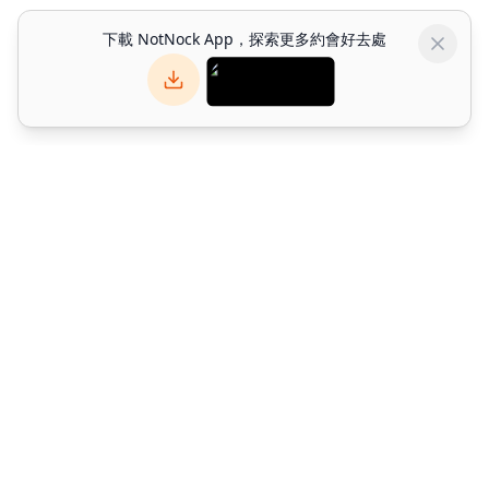
下載 NotNock App，探索更多約會好去處
NotNock
NotNock 是你的社交優先生活發現平台。與朋友一起發現香港好去
處 — 發掘餐廳、活動與約會好去處。下載應用程式或於網上探索。
©
2026
Alpha Match Technology Limited
. All rights reserved.
info@notnock.com
關於 NotNock
條款及細則
隱私政策