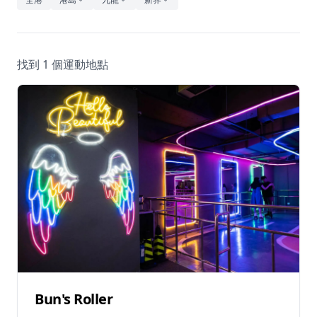
休閒
音樂
找到 1 個運動地點
Bun's Roller