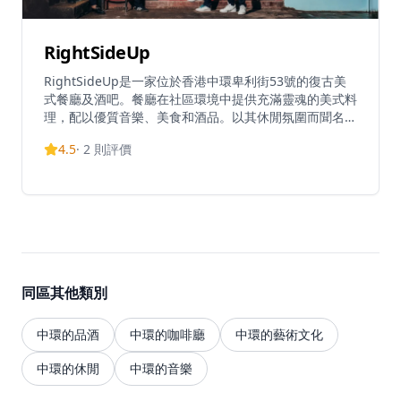
RightSideUp
RightSideUp是一家位於香港中環卑利街53號的復古美
式餐廳及酒吧。餐廳在社區環境中提供充滿靈魂的美式料
理，配以優質音樂、美食和酒品。以其休閒氛圍而聞名，
RightSideUp供應經典美式comfort food，包括招牌
4.5
·
2
則評價
RightSideUp雞翼配是拉差水牛城醬汁（$88）、屠夫漢
堡配陳年車打芝士和雪利酒焦糖洋蔥（$138），以及53
Peel特色菜。餐廳設有歡樂時光優惠，時間為下午3-7時
及晚上11時至深夜，提供每隻雞翼$5等特別優惠。營業
時間為星期二至五下午3時起，星期六至日中午12時起至
深夜。場地擁有復古美式氛圍，已成為中環區內受歡迎的
美式餐飲熱點。RightSideUp在社交媒體上保持活躍，
Instagram擁有超過1,300名追隨者。
同區其他類別
中環的品酒
中環的咖啡廳
中環的藝術文化
中環的休閒
中環的音樂