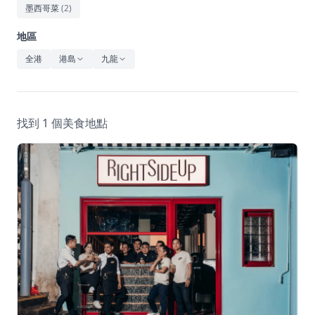
休閒
墨西哥菜
(
2
)
音樂
地區
全港
港島
九龍
找到 1 個美食地點