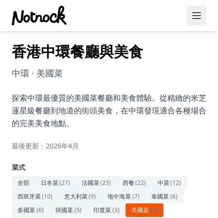
香港中環餐廳與美食
精選活動
博客文章
中環 · 美國菜
約會好去處
探索中環最優質的美國菜餐廳和美食體驗。從精緻的米芝
蓮星級餐廳到地道的街頭美食，在中環發現適合各種場合
美食佳餚
的完美美食地點。
品酒
最後更新：2026年4月
咖啡廳
菜式
運動
全部
日本菜
(
27
)
法國菜
(
23
)
西餐
(
22
)
中菜
(
12
)
西班牙菜
(
10
)
意大利菜
(
9
)
地中海菜
(
7
)
泰國菜
(
6
)
藝術文化
多國菜
(
6
)
韓國菜
(
5
)
印度菜
(
3
)
美國菜
(
3
)