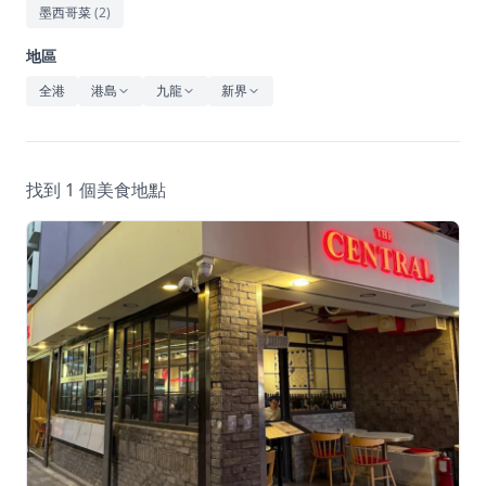
休閒
墨西哥菜
(
2
)
音樂
地區
全港
港島
九龍
新界
找到 1 個美食地點