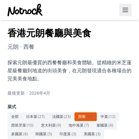
香港元朗餐廳與美食
精選活動
博客文章
元朗 · 西餐
約會好去處
探索元朗最優質的西餐餐廳和美食體驗。從精緻的米芝蓮
星級餐廳到地道的街頭美食，在元朗發現適合各種場合的
美食佳餚
完美美食地點。
品酒
最後更新：2026年4月
咖啡廳
菜式
運動
全部
日本菜
(
27
)
法國菜
(
23
)
西餐
(
22
)
中菜
(
12
)
西班牙菜
(
10
)
意大利菜
(
9
)
地中海菜
(
7
)
泰國菜
(
6
)
藝術文化
多國菜
(
6
)
韓國菜
(
5
)
印度菜
(
3
)
美國菜
(
3
)