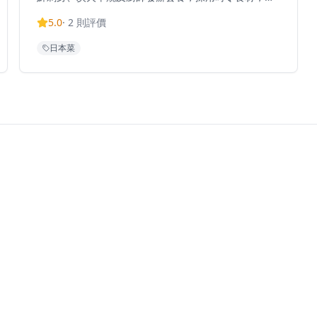
保每一道菜都展現最佳的風味和品質。位於元朗舊木綿
5.0
·
2
則評價
校服位置，這間餐廳提供正宗的日式用餐體驗，晚市主
打刺身、串燒等，亦有廚師發辦，全部都用了時令魚料
日本菜
及食材。餐廳環境溫馨舒適，適合情侶約會或與朋友共
聚，享受傳統日式料理的魅力。餐廳以在元朗區提供高
性價比的日本料理而聞名，無論是想要品嚐新鮮刺身還
是享受炭火串燒的獨特風味，鳥捌都能滿足您的需求。