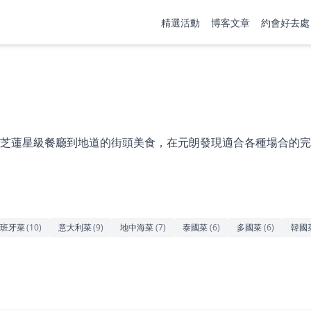
精選活動
博客文章
約會好去處
芝蓮星級餐廳到地道的街頭美食，在元朗發現適合各種場合的完
班牙菜
(
10
)
意大利菜
(
9
)
地中海菜
(
7
)
泰國菜
(
6
)
多國菜
(
6
)
韓國