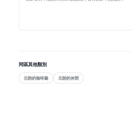
究，味道出色 。招牌菜式包括鵝肝多士、焦糖多士、龍
蝦及大虎蝦 。餐廳亦提供時令特色菜式如目光魚，油脂
豐裕，肉質極鮮嫩，魚身厚實，一般以烤魚形式呈獻，
師傅不定時會推出魚骨熬製的魚粥 。餐廳提供多款日本
清酒，可以與食物完美搭配，建議客人向侍應詢問當日
推薦，體驗最佳的味覺配搭 。為了獲得最佳的用餐體
驗，建議提前預訂 。
同區其他類別
元朗的咖啡廳
元朗的休閒