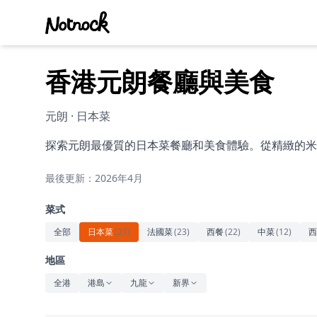
香港元朗餐廳與美食
元朗 · 日本菜
探索元朗最優質的日本菜餐廳和美食體驗。從精緻的米
最後更新：2026年4月
菜式
全部
日本菜
(
27
)
法國菜
(
23
)
西餐
(
22
)
中菜
(
12
)
西
地區
全港
港島
九龍
新界