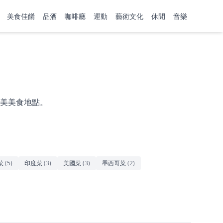
美食佳餚
品酒
咖啡廳
運動
藝術文化
休閒
音樂
美美食地點。
菜
(
5
)
印度菜
(
3
)
美國菜
(
3
)
墨西哥菜
(
2
)