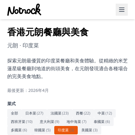
香港元朗餐廳與美食
精選活動
博客文章
元朗 · 印度菜
約會好去處
探索元朗最優質的印度菜餐廳和美食體驗。從精緻的米芝
蓮星級餐廳到地道的街頭美食，在元朗發現適合各種場合
美食佳餚
的完美美食地點。
品酒
最後更新：2026年4月
咖啡廳
菜式
運動
全部
日本菜
(
27
)
法國菜
(
23
)
西餐
(
22
)
中菜
(
12
)
西班牙菜
(
10
)
意大利菜
(
9
)
地中海菜
(
7
)
泰國菜
(
6
)
藝術文化
多國菜
(
6
)
韓國菜
(
5
)
印度菜
(
3
)
美國菜
(
3
)