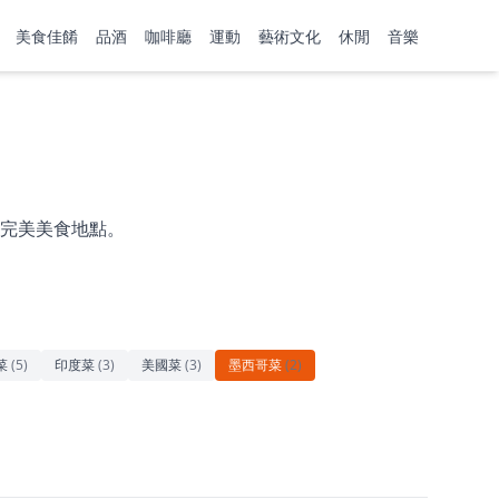
美食佳餚
品酒
咖啡廳
運動
藝術文化
休閒
音樂
完美美食地點。
菜
(
5
)
印度菜
(
3
)
美國菜
(
3
)
墨西哥菜
(
2
)