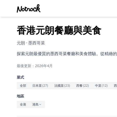
香港元朗餐廳與美食
元朗 · 墨西哥菜
探索元朗最優質的墨西哥菜餐廳和美食體驗。從精緻的
最後更新：2026年4月
菜式
全部
日本菜
(
27
)
法國菜
(
23
)
西餐
(
22
)
中菜
(
12
)
西
地區
全港
港島