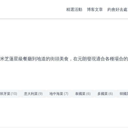
精選活動
博客文章
約會好去處
米芝蓮星級餐廳到地道的街頭美食，在元朗發現適合各種場合的
班牙菜
(
10
)
意大利菜
(
9
)
地中海菜
(
7
)
泰國菜
(
6
)
多國菜
(
6
)
韓國