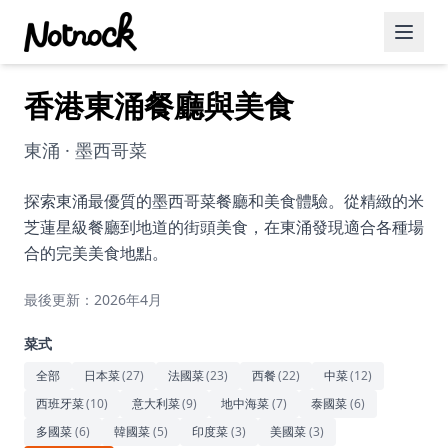
香港東涌餐廳與美食
精選活動
博客文章
東涌 · 墨西哥菜
約會好去處
探索東涌最優質的墨西哥菜餐廳和美食體驗。從精緻的米
芝蓮星級餐廳到地道的街頭美食，在東涌發現適合各種場
美食佳餚
合的完美美食地點。
品酒
最後更新：2026年4月
咖啡廳
菜式
運動
全部
日本菜
(
27
)
法國菜
(
23
)
西餐
(
22
)
中菜
(
12
)
西班牙菜
(
10
)
意大利菜
(
9
)
地中海菜
(
7
)
泰國菜
(
6
)
藝術文化
多國菜
(
6
)
韓國菜
(
5
)
印度菜
(
3
)
美國菜
(
3
)