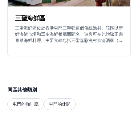
三聖海鮮區
三聖海鮮區位於香港屯門三聖邨這個傳統漁村。該區以新
鮮海鮮市場和眾多海鮮餐廳而聞名，遊客可在此體驗正宗
粤菜海鮮料理。主要食肆包括三聖嘉彩漁村京滬酒家（營
業時間6:30-22:00），提供手工點心和新鮮海鮮；廣東名
門（營業時間11:00-23:00），顧客可從海鮮街購買海鮮
請大廚烹調；以及屯門薈廷（營業時間11:30-23:00），
提供海鮮加工服務。該區代表香港最古老的漁業社區之
一，為遊客提供傳統海事文化與卓越海鮮用餐體驗的完美
結合。
同區其他類別
屯門的咖啡廳
屯門的休閒