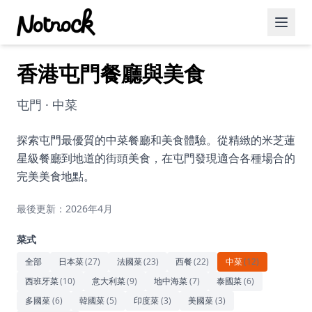
香港屯門餐廳與美食
精選活動
博客文章
屯門 · 中菜
約會好去處
探索屯門最優質的中菜餐廳和美食體驗。從精緻的米芝蓮
星級餐廳到地道的街頭美食，在屯門發現適合各種場合的
美食佳餚
完美美食地點。
品酒
最後更新：2026年4月
咖啡廳
菜式
運動
全部
日本菜
(
27
)
法國菜
(
23
)
西餐
(
22
)
中菜
(
12
)
西班牙菜
(
10
)
意大利菜
(
9
)
地中海菜
(
7
)
泰國菜
(
6
)
藝術文化
多國菜
(
6
)
韓國菜
(
5
)
印度菜
(
3
)
美國菜
(
3
)