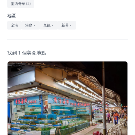
休閒
墨西哥菜
(
2
)
音樂
地區
全港
港島
九龍
新界
找到 1 個美食地點