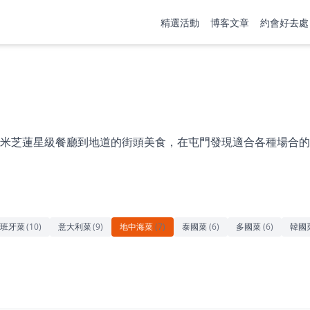
精選活動
博客文章
約會好去處
米芝蓮星級餐廳到地道的街頭美食，在屯門發現適合各種場合的
班牙菜
(
10
)
意大利菜
(
9
)
地中海菜
(
7
)
泰國菜
(
6
)
多國菜
(
6
)
韓國