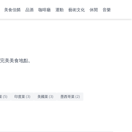
美食佳餚
品酒
咖啡廳
運動
藝術文化
休閒
音樂
完美美食地點。
菜
(
5
)
印度菜
(
3
)
美國菜
(
3
)
墨西哥菜
(
2
)