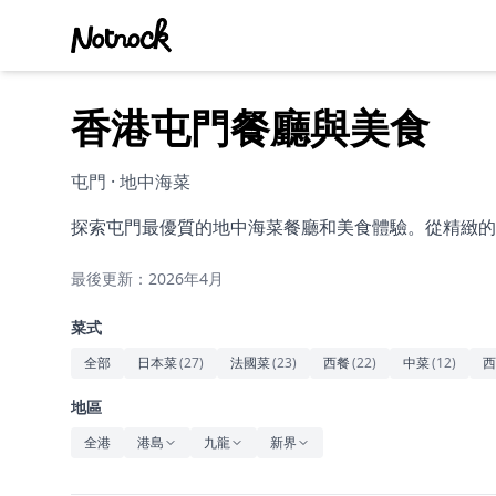
香港屯門餐廳與美食
屯門 · 地中海菜
探索屯門最優質的地中海菜餐廳和美食體驗。從精緻的
最後更新：2026年4月
菜式
全部
日本菜
(
27
)
法國菜
(
23
)
西餐
(
22
)
中菜
(
12
)
西
地區
全港
港島
九龍
新界