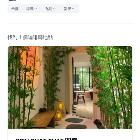
休閒
全港
港島
九龍
新界
音樂
找到 1 個咖啡廳地點