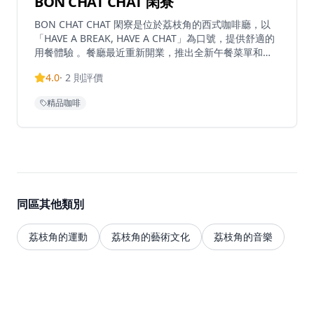
BON CHAT CHAT 閑寮
BON CHAT CHAT 閑寮是位於荔枝角的西式咖啡廳，以
「HAVE A BREAK, HAVE A CHAT」為口號，提供舒適的
用餐體驗 。餐廳最近重新開業，推出全新午餐菜單和平
日茶餐組合，設有全開放式露台座位區供客人享用 。以
4.0
·
2
則評價
招牌菜「早餐一格格」和「花前月下」聞名，這間餐廳是
休閒用餐和社交的完美場所 。位於D2 Place Two對面的
精品咖啡
Premier Centre內，已成為美食愛好者在輕鬆氛圍中享
受優質西式美食的熱門目的地 。
同區其他類別
荔枝角的運動
荔枝角的藝術文化
荔枝角的音樂