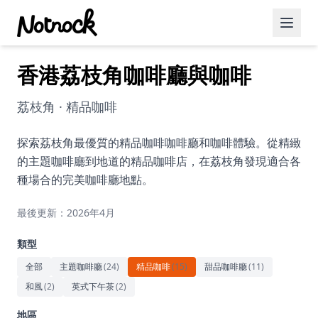
香港荔枝角咖啡廳與咖啡
精選活動
博客文章
荔枝角 · 精品咖啡
約會好去處
探索荔枝角最優質的精品咖啡咖啡廳和咖啡體驗。從精緻
的主題咖啡廳到地道的精品咖啡店，在荔枝角發現適合各
美食佳餚
種場合的完美咖啡廳地點。
品酒
最後更新：2026年4月
咖啡廳
類型
運動
全部
主題咖啡廳
(
24
)
精品咖啡
(
15
)
甜品咖啡廳
(
11
)
和風
(
2
)
英式下午茶
(
2
)
藝術文化
地區