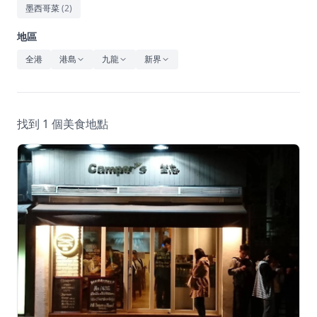
休閒
墨西哥菜
(
2
)
音樂
地區
全港
港島
九龍
新界
找到 1 個美食地點