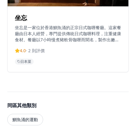
坐忘
坐忘是一家位於香港鰂魚涌的正宗日式咖喱餐廳。這家餐
廳由日本人經營，專門提供傳統日式咖喱料理，注重健康
食材。餐廳以7小時慢煮豬軟骨咖喱而聞名，製作出嫩滑
美味的料理。招牌菜式包括豬軟骨野菜咖喱飯、豬軟骨咖
4.0
·
2
則評價
喱烏冬和蔬菜咖喱選擇。這家小餐廳大約有10張桌子，
因為深受當地人喜愛而經常需要排隊。坐忘提供熱烏冬和
日本菜
冷烏冬選擇，帶來獨特的用餐體驗。餐廳營業時間為週一
至週六上午11點至下午3點，週日休息。這家隱藏的寶石
為繁忙的鰂魚涌濱海街地區帶來了正宗的日式咖喱文化。
同區其他類別
鰂魚涌的運動