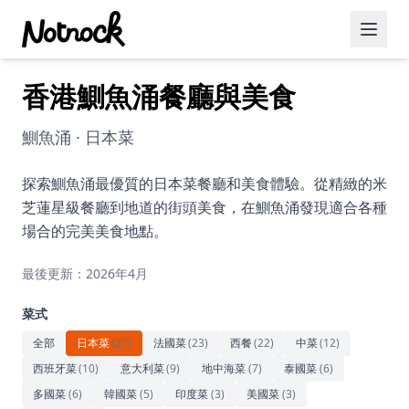
香港鰂魚涌餐廳與美食
精選活動
博客文章
鰂魚涌 · 日本菜
約會好去處
探索鰂魚涌最優質的日本菜餐廳和美食體驗。從精緻的米
芝蓮星級餐廳到地道的街頭美食，在鰂魚涌發現適合各種
美食佳餚
場合的完美美食地點。
品酒
最後更新：2026年4月
咖啡廳
菜式
運動
全部
日本菜
(
27
)
法國菜
(
23
)
西餐
(
22
)
中菜
(
12
)
西班牙菜
(
10
)
意大利菜
(
9
)
地中海菜
(
7
)
泰國菜
(
6
)
藝術文化
多國菜
(
6
)
韓國菜
(
5
)
印度菜
(
3
)
美國菜
(
3
)