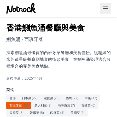
香港鰂魚涌餐廳與美食
精選活動
博客文章
鰂魚涌 · 西班牙菜
約會好去處
探索鰂魚涌最優質的西班牙菜餐廳和美食體驗。從精緻的
米芝蓮星級餐廳到地道的街頭美食，在鰂魚涌發現適合各
美食佳餚
種場合的完美美食地點。
品酒
最後更新：2026年4月
咖啡廳
菜式
運動
全部
日本菜
(
27
)
法國菜
(
23
)
西餐
(
22
)
中菜
(
12
)
西班牙菜
(
10
)
意大利菜
(
9
)
地中海菜
(
7
)
泰國菜
(
6
)
藝術文化
多國菜
(
6
)
韓國菜
(
5
)
印度菜
(
3
)
美國菜
(
3
)