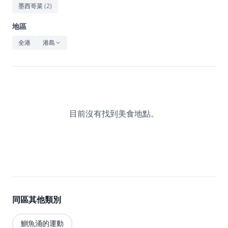
休閒
墨西哥菜
(
2
)
音樂
地區
全港
港島
目前沒有找到美食地點。
同區其他類別
鰂魚涌的運動