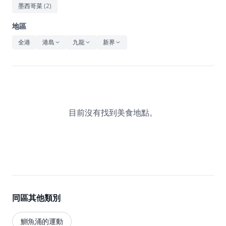
休閒
墨西哥菜
(
2
)
音樂
地區
全港
港島
九龍
新界
目前沒有找到美食地點。
同區其他類別
鰂魚涌的運動