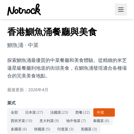
香港鰂魚涌餐廳與美食
精選活動
博客文章
鰂魚涌 · 中菜
約會好去處
探索鰂魚涌最優質的中菜餐廳和美食體驗。從精緻的米芝
蓮星級餐廳到地道的街頭美食，在鰂魚涌發現適合各種場
美食佳餚
合的完美美食地點。
品酒
最後更新：2026年4月
咖啡廳
菜式
運動
全部
日本菜
(
27
)
法國菜
(
23
)
西餐
(
22
)
中菜
(
12
)
西班牙菜
(
10
)
意大利菜
(
9
)
地中海菜
(
7
)
泰國菜
(
6
)
藝術文化
多國菜
(
6
)
韓國菜
(
5
)
印度菜
(
3
)
美國菜
(
3
)