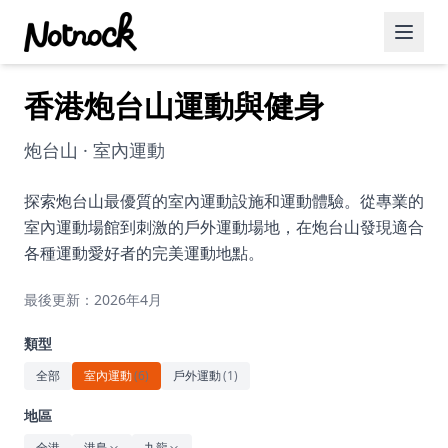
香港炮台山運動與健身
精選活動
博客文章
炮台山 · 室內運動
約會好去處
探索炮台山最優質的室內運動設施和運動體驗。從專業的
室內運動場館到刺激的戶外運動場地，在炮台山發現適合
美食佳餚
各種運動愛好者的完美運動地點。
品酒
最後更新：2026年4月
咖啡廳
類型
運動
全部
室內運動
(
6
)
戶外運動
(
1
)
藝術文化
地區
全港
港島
九龍