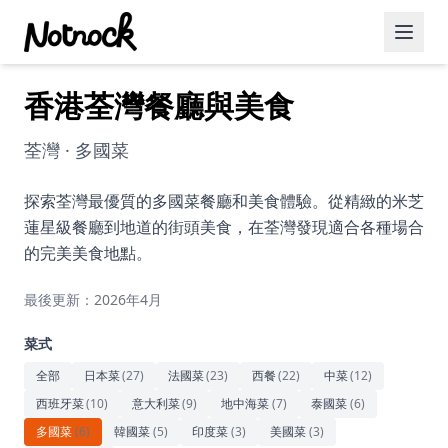
香港荃灣餐廳與美食
精選活動
博客文章
荃灣 · 多國菜
約會好去處
探索荃灣最優質的多國菜餐廳和美食體驗。從精緻的米芝
蓮星級餐廳到地道的街頭美食，在荃灣發現適合各種場合
美食佳餚
的完美美食地點。
品酒
最後更新：2026年4月
咖啡廳
菜式
運動
全部
日本菜
(
27
)
法國菜
(
23
)
西餐
(
22
)
中菜
(
12
)
西班牙菜
(
10
)
意大利菜
(
9
)
地中海菜
(
7
)
泰國菜
(
6
)
藝術文化
多國菜
(
6
)
韓國菜
(
5
)
印度菜
(
3
)
美國菜
(
3
)