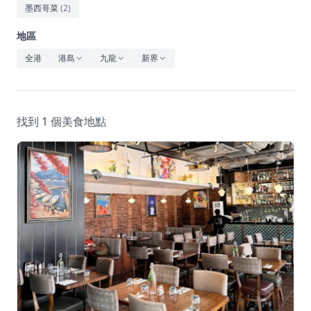
休閒
墨西哥菜
(
2
)
音樂
地區
全港
港島
九龍
新界
找到 1 個美食地點