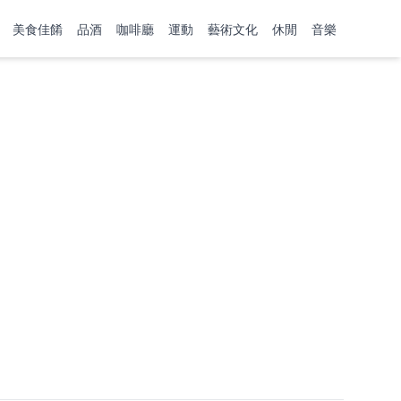
美食佳餚
品酒
咖啡廳
運動
藝術文化
休閒
音樂