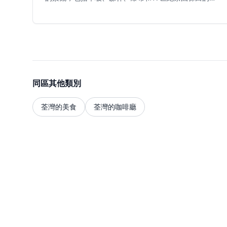
史遺跡 。這裡是香港最寒冷的地方，寒流期間山頂會出
現結霜和冰柱 , 。公園東接大埔滘自然護理區，南連城
門郊野公園 。主要景點包括壯觀的ng桐寨瀑布，其中主
瀑布落差達35米 、可俯瞰新界北部和西部的全景，以及
設有氣候變化展覽的遊客中心 。公園內有超過100種雀
鳥和豐富的生物多樣性 。扶輪公園的康樂設施包括60個
燒烤爐、露營地點和適合家庭的大帽山家樂徑 , 。天氣
晴朗時，山頂可遠眺荃灣、青衣，甚至深圳 。
同區其他類別
荃灣的美食
荃灣的咖啡廳