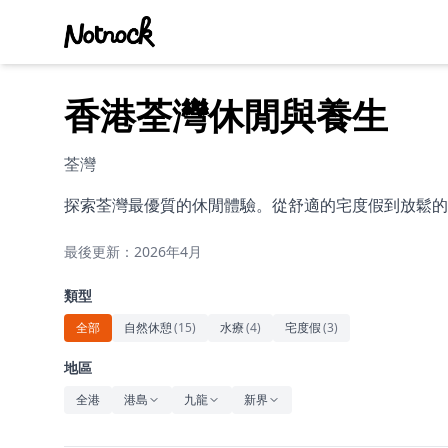
香港荃灣休閒與養生
荃灣
探索荃灣最優質的休閒體驗。從舒適的宅度假到放鬆的
最後更新：2026年4月
類型
全部
自然休憩
(
15
)
水療
(
4
)
宅度假
(
3
)
地區
全港
港島
九龍
新界