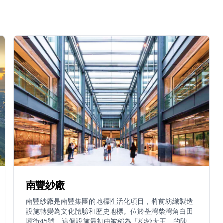
南豐紗廠
南豐紗廠是南豐集團的地標性活化項目，將前紡織製造
設施轉變為文化體驗和歷史地標。位於荃灣柴灣角白田
壩街45號，這個設施最初由被稱為「棉紗大王」的陳廷