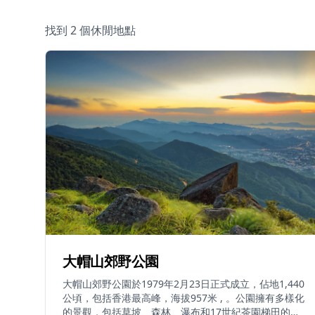
找到 2 個休閒地點
大帽山郊野公園
大帽山郊野公園於1979年2月23日正式成立，佔地1,440
公頃，包括香港最高峰，海拔957米 , 。公園擁有多樣化
的景觀，包括草坡、森林、瀑布和17世紀茶園梯田的歷