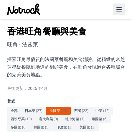
香港旺角餐廳與美食
精選活動
博客文章
旺角 · 法國菜
約會好去處
探索旺角最優質的法國菜餐廳和美食體驗。從精緻的米芝
蓮星級餐廳到地道的街頭美食，在旺角發現適合各種場合
美食佳餚
的完美美食地點。
品酒
最後更新：2026年4月
咖啡廳
菜式
運動
全部
日本菜
(
27
)
法國菜
(
23
)
西餐
(
22
)
中菜
(
12
)
西班牙菜
(
10
)
意大利菜
(
9
)
地中海菜
(
7
)
泰國菜
(
6
)
藝術文化
多國菜
(
6
)
韓國菜
(
5
)
印度菜
(
3
)
美國菜
(
3
)