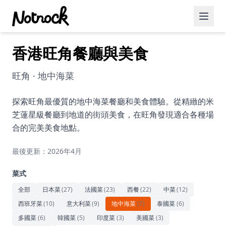
香港旺角餐廳與美食
精選活動
博客文章
旺角 · 地中海菜
約會好去處
探索旺角最優質的地中海菜餐廳和美食體驗。從精緻的米
芝蓮星級餐廳到地道的街頭美食，在旺角發現適合各種場
美食佳餚
合的完美美食地點。
品酒
最後更新：2026年4月
咖啡廳
菜式
運動
全部
日本菜
(
27
)
法國菜
(
23
)
西餐
(
22
)
中菜
(
12
)
西班牙菜
(
10
)
意大利菜
(
9
)
地中海菜
(
7
)
泰國菜
(
6
)
藝術文化
多國菜
(
6
)
韓國菜
(
5
)
印度菜
(
3
)
美國菜
(
3
)