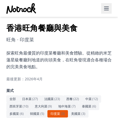
香港旺角餐廳與美食
精選活動
博客文章
旺角 · 印度菜
約會好去處
探索旺角最優質的印度菜餐廳和美食體驗。從精緻的米芝
蓮星級餐廳到地道的街頭美食，在旺角發現適合各種場合
美食佳餚
的完美美食地點。
品酒
最後更新：2026年4月
咖啡廳
菜式
運動
全部
日本菜
(
27
)
法國菜
(
23
)
西餐
(
22
)
中菜
(
12
)
西班牙菜
(
10
)
意大利菜
(
9
)
地中海菜
(
7
)
泰國菜
(
6
)
藝術文化
多國菜
(
6
)
韓國菜
(
5
)
印度菜
(
3
)
美國菜
(
3
)