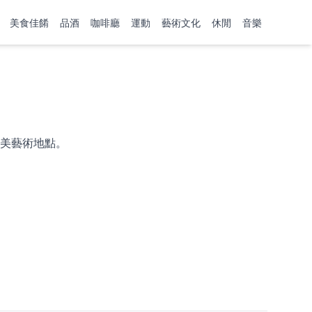
美食佳餚
品酒
咖啡廳
運動
藝術文化
休閒
音樂
美藝術地點。