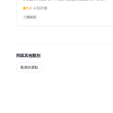
2200呎工作空間，為學員提供充足的創作空間。提供長
5.0
·
4
則評價
期班、深造班、團體班、合作項目、租場拍攝及訂製服
務，滿足不同需求的客人。工作室理念是讓喜歡創作的
藝術班
朋友有共享空間，一同創作，尋找沉悶生活以外的樂
趣。無論是想要學習陶藝或木工技能的初學者，還是尋
求創作靈感的藝術愛好者，初五工作室都能提供豐富的
體驗。工作室環境溫馨舒適，適合情侶、朋友或家庭一
起參與，創造獨特的藝術體驗和美好回憶。
同區其他類別
觀塘的運動