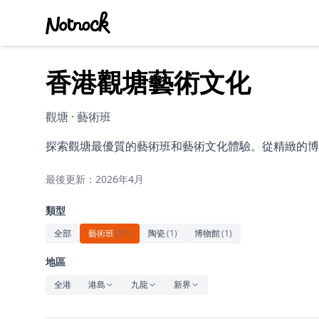
香港觀塘藝術文化
觀塘 · 藝術班
探索觀塘最優質的藝術班和藝術文化體驗。從精緻的博
最後更新：2026年4月
類型
全部
藝術班
(
11
)
陶瓷
(
1
)
博物館
(
1
)
地區
全港
港島
九龍
新界