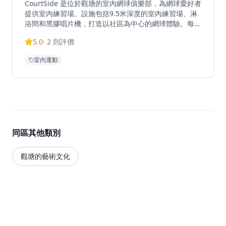
CourtSide 是位於觀塘的室內網球俱樂部，為網球愛好者
提供室內練習場。設施包括9.5米深度的室內練習場、淋
浴間和黑膠唱片機，打造以社區為中心的網球體驗。每節
30分鐘，收費為港幣90元，場地於星期一至日上午10時
5.0
·
2
則評價
至晚上10時開放。俱樂部提供多種套餐，包括6節、10節
和18節優惠套餐。每月會籍費用為港幣150元，可享預約
室內運動
9折優惠、參與會員專屬活動，以及在營業時間內使用會
所設施。CourtSide舉辦會員專屬活動，包括網球狂歡派
對、法國網球公開賽直播觀賞和微醺派對等，建立充滿活
力的網球愛好者社群。設施提供運動後放鬆的配套。
同區其他類別
觀塘的藝術文化