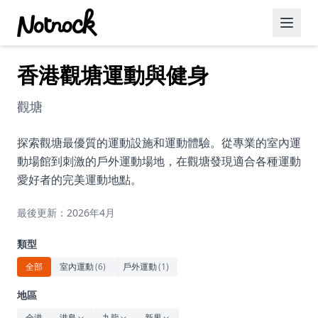
香港觀塘運動與健身
精選活動
博客文章
觀塘
約會好去處
探索觀塘最優質的運動設施和運動體驗。從專業的室內運
動場館到刺激的戶外運動場地，在觀塘發現適合各種運動
美食佳餚
愛好者的完美運動地點。
品酒
最後更新：2026年4月
咖啡廳
類型
運動
全部
室內運動
(
6
)
戶外運動
(
1
)
藝術文化
地區
全港
港島
九龍
新界