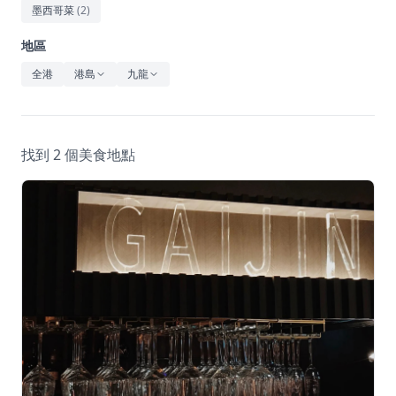
休閒
墨西哥菜
(
2
)
音樂
地區
全港
港島
九龍
找到 2 個美食地點