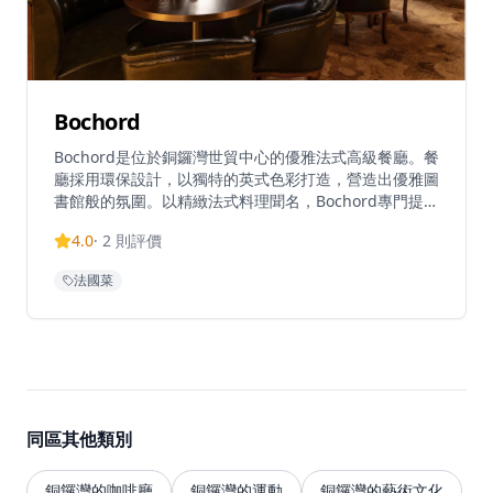
Bochord
Bochord是位於銅鑼灣世貿中心的優雅法式高級餐廳。餐
廳採用環保設計，以獨特的英式色彩打造，營造出優雅圖
書館般的氛圍。以精緻法式料理聞名，Bochord專門提供
高級餐飲和扒房服務。餐廳在TripAdvisor上獲得5.0高評
4.0
·
2
則評價
分，位列香港頂級餐廳之一。Bochord提供優質用餐體
驗，招牌菜包括濃郁海鮮風味配脆麵包殼的龍蝦濃湯，以
法國菜
及以極致嫩滑著稱的法式鴨胸。餐廳營業時間為12:00-
23:00，接受預訂、現場候位和電話訂位。定位為慶祝特
殊場合和創造難忘時刻的理想場所。
同區其他類別
銅鑼灣的咖啡廳
銅鑼灣的運動
銅鑼灣的藝術文化