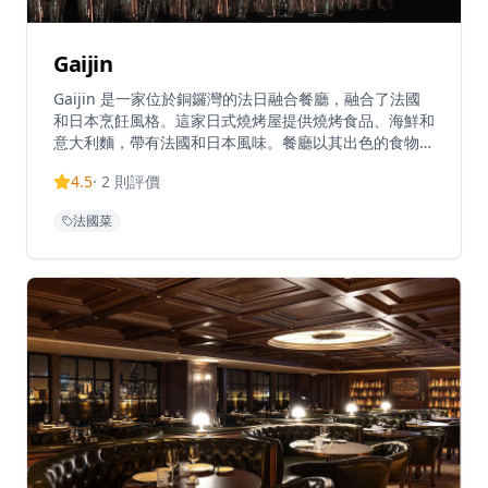
Gaijin
Gaijin 是一家位於銅鑼灣的法日融合餐廳，融合了法國
和日本烹飪風格。這家日式燒烤屋提供燒烤食品、海鮮和
意大利麵，帶有法國和日本風味。餐廳以其出色的食物而
聞名，包括熱脆的牛角包和鵝肝等招牌菜。Gaijin 為每
4.5
·
2
則評價
道菜親自挑選時令食材和海鮮，創造出非凡的法式西餐體
驗。餐廳每天上午11:30至晚上10:00營業，位於登龍街
法國菜
Circle Tower（又稱永光中心）9樓。雖然座位空間不算
特別寬敞，但其優質的美食使其成為香港繁華的銅鑼灣區
尋求精緻法日融合料理的著名目的地。餐廳的菜單經過精
心設計，每一道菜都展現了法日融合料理的獨特魅力。從
經典的法式前菜到創新的日式燒烤，每一道都經過精心製
作，確保呈現最佳風味。餐廳的環境設計現代而優雅，營
造出舒適的用餐氛圍。無論是商務宴請、慶祝特殊場合還
是浪漫約會，Gaijin都能提供難忘的用餐體驗，讓您在品
嚐法日融合料理的同時，感受兩種飲食文化碰撞所帶來的
驚喜。