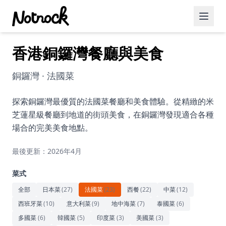
香港銅鑼灣餐廳與美食
精選活動
博客文章
銅鑼灣 · 法國菜
約會好去處
探索銅鑼灣最優質的法國菜餐廳和美食體驗。從精緻的米
芝蓮星級餐廳到地道的街頭美食，在銅鑼灣發現適合各種
美食佳餚
場合的完美美食地點。
品酒
最後更新：2026年4月
咖啡廳
菜式
運動
全部
日本菜
(
27
)
法國菜
(
23
)
西餐
(
22
)
中菜
(
12
)
西班牙菜
(
10
)
意大利菜
(
9
)
地中海菜
(
7
)
泰國菜
(
6
)
藝術文化
多國菜
(
6
)
韓國菜
(
5
)
印度菜
(
3
)
美國菜
(
3
)