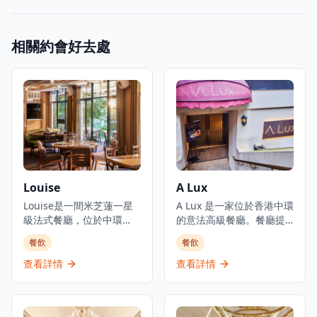
相關約會好去處
Louise
A Lux
Louise是一間米芝蓮一星
A Lux 是一家位於香港中環
級法式餐廳，位於中環
的意法高級餐廳。餐廳提
PMQ（前已婚警察宿舍）
供主廚精選套餐,價格為港
餐飲
餐飲
的兩層歷史建築內，是香
幣1,888元,致力於傳承經典
港的創意中心。這是JIA
意法料理傳統。餐廳位於
查看詳情
查看詳情
Group創辦人Yenn Wong
都爹利街的尊貴巴士維爾
與著名法籍主廚Julien
大廈內,提供奢華的用餐體
Royer（前亞洲50最佳餐廳
驗,供應歐洲料理包括意大