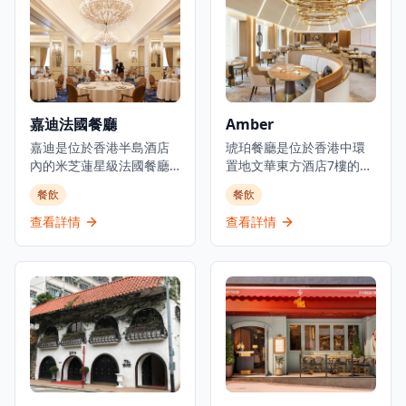
第一名Odette主廚）的合
利、法國和比利時菜式。
作項目，提供溫馨的法式
餐廳接受信用卡付款,提供
料理和真誠的款待服務。
預訂服務和餐桌服務,主要
餐廳由主廚Loïc Portalier
供應晚餐。他們也提供外
掌舵，展現精緻的法式料
送服務,包括番茄芝士火腿
理，採用最優質的時令食
等美食選擇。餐廳的裝潢
材和傳統烹飪技術。
典雅奢華，融合了意大利
嘉迪法國餐廳
Amber
Louise位於香港PMQ的花
文藝復興風格與法國現代
園內，在優雅的歷史建築
嘉迪是位於香港半島酒店
設計元素，營造出無與倫
琥珀餐廳是位於香港中環
中提供高品質的料理。
內的米芝蓮星級法國餐廳,
比的優雅氛圍。主廚精選
置地文華東方酒店7樓的著
代表著香港法式料理的巔
套餐經過精心設計，從前
名米芝蓮二星法式高級餐
餐飲
餐飲
峰。餐廳成立於1953年,被
菜到甜品，每一道都展現
廳。在主廚Richard
譽為「蘇伊士運河以東最
了意法料理的精髓。餐廳
Ekkebus的指導下，餐廳
查看詳情
查看詳情
佳餐廳」,至今仍是高級美
選用頂級食材，包括進口
將經典法式烹飪技術的精
食的里程碑。餐廳提供精
意大利芝士、法國鵝肝、
準與香港及地區的活力相
緻法式料理,在香港餐飲界
比利時巧克力等，確保每
結合。琥珀餐廳獲得米芝
享有盛譽,在TripAdvisor上
一道菜都達到最高品質標
蓮星級認可及綠色米芝蓮
獲得4.5分評價,在香港
準。餐廳的葡萄酒選擇豐
星，以其可持續發展理念
13,622間餐廳中排名第224
富，由專業侍酒師為您推
而聞名。餐廳提供多種品
位。餐廳位於著名半島酒
薦最適合的配餐選擇。無
嚐套餐，六道菜套餐由
店一樓,提供優雅的高級用
論是商務宴請、慶祝特殊
2,058港元起,八道菜套餐為
餐體驗,並設有代客泊車服
場合還是浪漫約會，A Lux
2,888港元,並設有週末午餐
務。
都能提供難忘的用餐體
體驗。琥珀餐廳以其創新