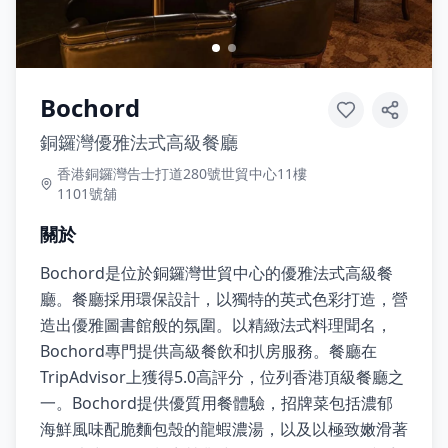
Bochord
銅鑼灣優雅法式高級餐廳
香港銅鑼灣告士打道280號世貿中心11樓
1101號舖
關於
Bochord是位於銅鑼灣世貿中心的優雅法式高級餐
廳。餐廳採用環保設計，以獨特的英式色彩打造，營
造出優雅圖書館般的氛圍。以精緻法式料理聞名，
Bochord專門提供高級餐飲和扒房服務。餐廳在
TripAdvisor上獲得5.0高評分，位列香港頂級餐廳之
一。Bochord提供優質用餐體驗，招牌菜包括濃郁
海鮮風味配脆麵包殼的龍蝦濃湯，以及以極致嫩滑著