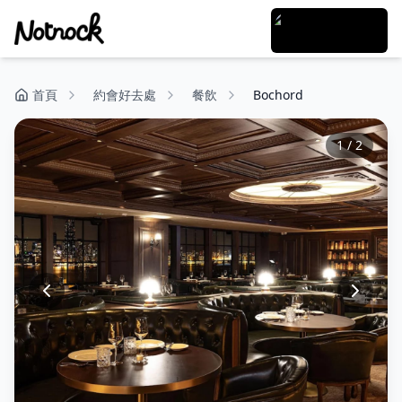
首頁
約會好去處
餐飲
Bochord
1
/
2