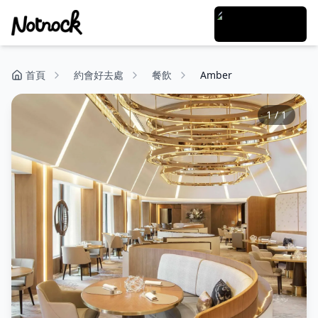
首頁
約會好去處
餐飲
Amber
1
/
1