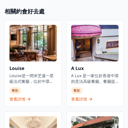
相關約會好去處
Louise
A Lux
Louise是一間米芝蓮一星
A Lux 是一家位於香港中環
級法式餐廳，位於中環
的意法高級餐廳。餐廳提
PMQ（前已婚警察宿舍）
供主廚精選套餐,價格為港
餐飲
餐飲
的兩層歷史建築內，是香
幣1,888元,致力於傳承經典
港的創意中心。這是JIA
意法料理傳統。餐廳位於
查看詳情
查看詳情
Group創辦人Yenn Wong
都爹利街的尊貴巴士維爾
與著名法籍主廚Julien
大廈內,提供奢華的用餐體
Royer（前亞洲50最佳餐廳
驗,供應歐洲料理包括意大
第一名Odette主廚）的合
利、法國和比利時菜式。
作項目，提供溫馨的法式
餐廳接受信用卡付款,提供