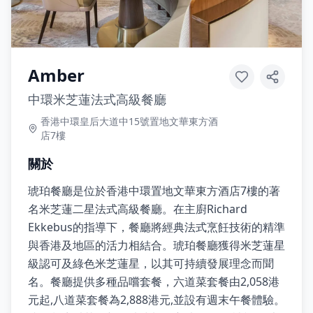
Amber
中環米芝蓮法式高級餐廳
香港中環皇后大道中15號置地文華東方酒
店7樓
關於
琥珀餐廳是位於香港中環置地文華東方酒店7樓的著
名米芝蓮二星法式高級餐廳。在主廚Richard
Ekkebus的指導下，餐廳將經典法式烹飪技術的精準
與香港及地區的活力相結合。琥珀餐廳獲得米芝蓮星
級認可及綠色米芝蓮星，以其可持續發展理念而聞
名。餐廳提供多種品嚐套餐，六道菜套餐由2,058港
元起,八道菜套餐為2,888港元,並設有週末午餐體驗。