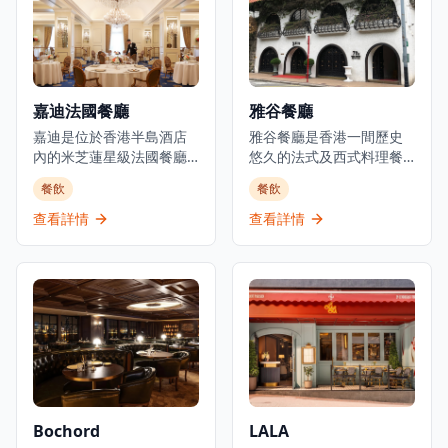
料理和真誠的款待服務。
預訂服務和餐桌服務,主要
餐廳由主廚Loïc Portalier
供應晚餐。他們也提供外
掌舵，展現精緻的法式料
送服務,包括番茄芝士火腿
理，採用最優質的時令食
等美食選擇。餐廳的裝潢
材和傳統烹飪技術。
典雅奢華，融合了意大利
嘉迪法國餐廳
雅谷餐廳
Louise位於香港PMQ的花
文藝復興風格與法國現代
園內，在優雅的歷史建築
嘉迪是位於香港半島酒店
設計元素，營造出無與倫
雅谷餐廳是香港一間歷史
中提供高品質的料理。
內的米芝蓮星級法國餐廳,
比的優雅氛圍。主廚精選
悠久的法式及西式料理餐
代表著香港法式料理的巔
套餐經過精心設計，從前
廳，由老闆楊永松及其員
餐飲
餐飲
峰。餐廳成立於1953年,被
菜到甜品，每一道都展現
工創立，是體驗經典歐式
譽為「蘇伊士運河以東最
了意法料理的精髓。餐廳
美食的理想選擇。餐廳提
查看詳情
查看詳情
佳餐廳」,至今仍是高級美
選用頂級食材，包括進口
供經典歐式菜餚，一直為
食的里程碑。餐廳提供精
意大利芝士、法國鵝肝、
顧客提供優質的法式及西
緻法式料理,在香港餐飲界
比利時巧克力等，確保每
式料理，深受本地食客和
享有盛譽,在TripAdvisor上
一道菜都達到最高品質標
遊客喜愛。位於跑馬地，
獲得4.5分評價,在香港
準。餐廳的葡萄酒選擇豐
雅谷餐廳在溫馨優雅的環
13,622間餐廳中排名第224
富，由專業侍酒師為您推
境中提供招牌菜式的用餐
位。餐廳位於著名半島酒
薦最適合的配餐選擇。無
體驗，適合情侶約會、商
店一樓,提供優雅的高級用
論是商務宴請、慶祝特殊
務宴請或慶祝特殊場合。
餐體驗,並設有代客泊車服
場合還是浪漫約會，A Lux
餐廳的菜單融合了傳統法
務。
都能提供難忘的用餐體
式料理精髓與現代創意，
Bochord
LALA
驗。
選用優質食材，由經驗豐