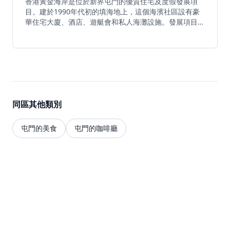
香港黃金海岸是位於新界屯門的優質住宅及度假發展項
目。建於1990年代初的填海地上，這個海濱社區設有豪
華住宅大廈、酒店、遊艇會和私人海灘設施。發展項目提
供度假式生活體驗，可直達黃金泳灘，配備康樂設施，享
有青山灣景色，同時距離香港市中心不到30分鐘車程，
交通便利。
同區其他類別
屯門的美食
屯門的咖啡廳