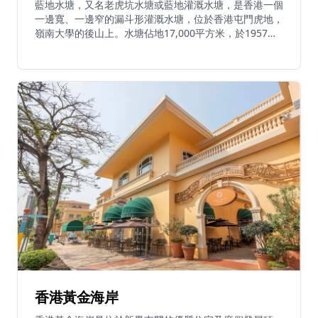
藍地水塘，又名老虎坑水塘或藍地灌溉水塘，是香港一個
一邊寬、一邊窄的漏斗形灌溉水塘，位於香港屯門虎地，
嶺南大學的後山上。水塘佔地17,000平方米，於1957年
由當時港督葛量洪揭幕啟用。水塘原為灌溉用途，近年因
其獨特的綠色湖水和優美環境而成為打卡熱點和行山新手
必去景點。水塘是屯門徑的必經之地，被譽為「屯門人的
後花園」。遊客可在橋上漫步，向九徑山方向眺望，欣賞
壯麗景色。
香港黃金海岸