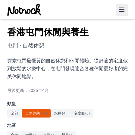
香港屯門休閒與養生
精選活動
博客文章
屯門 · 自然休憩
約會好去處
探索屯門最優質的自然休憩和休閒體驗。從舒適的宅度假
到放鬆的水療中心，在屯門發現適合各種休閒愛好者的完
美食佳餚
美休閒地點。
品酒
最後更新：2026年4月
咖啡廳
類型
運動
全部
自然休憩
(
15
)
水療
(
4
)
宅度假
(
3
)
藝術文化
地區
全港
港島
九龍
新界