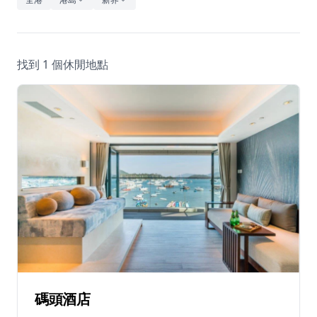
休閒
音樂
找到 1 個休閒地點
碼頭酒店