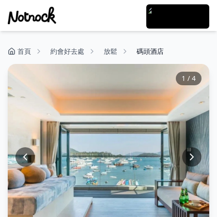
首頁
約會好去處
放鬆
碼頭酒店
1
/
4