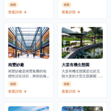
中心的寧靜避風港。受到
展項目。建於1990年代初
放鬆
放鬆
自然元素和亞洲療癒傳統
的填海地上，這個海濱社
的啟發，它提供一系列旨
區設有豪華住宅大廈、酒
查看詳情
查看詳情
在讓身心煥然一新的水療
店、遊艇會和私人海灘設
護理。賓客可以沉浸於使
施。發展項目提供度假式
用 THANN 屢獲殊榮的天
生活體驗，可直達黃金泳
然護膚產品的特色療法，
灘，配備康樂設施，享有
這些產品由植物和精油製
青山灣景色，同時距離香
成。寧靜的氛圍，搭配簡
港市中心不到30分鐘車
約設計和舒緩的香氣，營
程，交通便利。
造出一個放鬆的和平避難
所。Thann Sanctuary 還
提供個性化的養生計劃，
南豐紗廠
大棠有機生態園
以滿足個人需求，確保全
面的體驗。這不僅是一個
南豐紗廠是南豐集團的地
大棠有機生態園是位於元
水療中心，更是一個自我
標性活化項目，將前紡織
朗大棠的大型主題樂園，
照顧和正念的聖殿。
製造設施轉變為文化體驗
以教育、保育與娛樂為核
放鬆
放鬆
和歷史地標。位於荃灣柴
心，為遊客帶來獨特的遊
灣角白田壩街45號，這個
樂體驗，啟發生態探索，
查看詳情
查看詳情
設施最初由被稱為「棉紗
連繫人與大自然。園區設
大王」的陳廷驊於1954年
有多個有蓋或露天戶外活
創立，他是南豐集團的創
動場地、植物教育徑、大
始人。南豐紗廠現在是一
棠茘枝園、BBQ燒烤場、