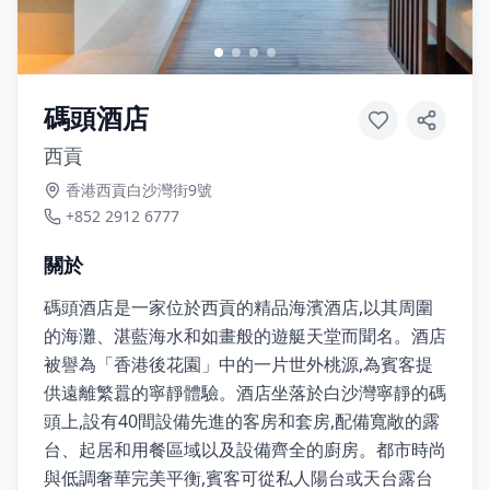
碼頭酒店
西貢
香港西貢白沙灣街9號
+852 2912 6777
關於
碼頭酒店是一家位於西貢的精品海濱酒店,以其周圍
的海灘、湛藍海水和如畫般的遊艇天堂而聞名。酒店
被譽為「香港後花園」中的一片世外桃源,為賓客提
供遠離繁囂的寧靜體驗。酒店坐落於白沙灣寧靜的碼
頭上,設有40間設備先進的客房和套房,配備寬敞的露
台、起居和用餐區域以及設備齊全的廚房。都市時尚
與低調奢華完美平衡,賓客可從私人陽台或天台露台