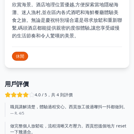
欣賞海景。酒店地理位置優越,方便探索當地隱秘海
灘、迷人漁村,並在區內各式酒吧和海鮮餐廳體驗美
食之旅。無論是慶祝特別場合還是尋求放鬆和重新聯
繫,碼頭酒店都能提供親密的度假體驗,讓您享受緩慢
的生活節奏和令人驚嘆的美景。
休閒
用戶評價
4.0 / 5，共 4 則評價
職員講解清楚，體驗過程安心。西貢放工後過嚟抖一抖都做到。
— R.
4
/5
做完整個人放鬆咗，流程清晰又冇壓力。西貢想搵個地方 reset
一下幾適合。