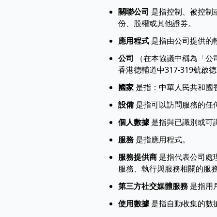
關聯公司
是指控制、被控制
份、股權或其他證券。
應用程式
是指由公司提供的軟件
公司
（在本協議中稱為「公司」、
香港德輔道中317-319號啟德
國家
是指：中華人民共和國
設備
是指可以訪問服務的任
個人數據
是指與已識別或可
服務
是指應用程式。
服務提供商
是指代表公司處
服務、執行與服務相關的服
第三方社交媒體服務
是指用
使用數據
是指自動收集的數