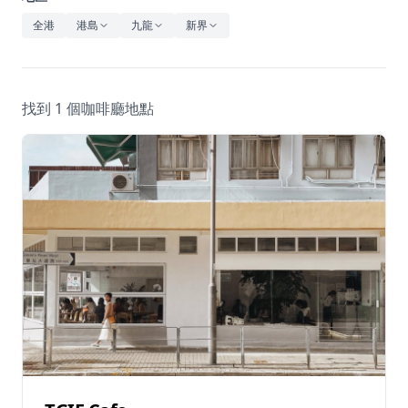
休閒
全港
港島
九龍
新界
音樂
找到 1 個咖啡廳地點