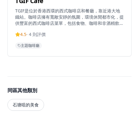
TGIF Cafe
TGIF是位於香港西環的西式咖啡店和餐廳，靠近港大地
鐵站。咖啡店擁有寬敞安靜的氛圍，環境休閒都市化，提
供豐富的西式咖啡店菜單，包括食物、咖啡和非酒精飲
品。以優質咖啡調配聞名，顧客讚賞他們的茶拿鐵、帶果
4.5
·
4
則評價
香味的冰美式咖啡，以及咖啡店通風的空間。該店還舉辦
電影之夜，並提供電影中重現的菜餚，營造獨特的用餐體
主題咖啡廳
驗。每日營業時間為上午8:30至晚上9:00，距離港大站
C2出口僅需步行1分鐘。
同區其他類別
石塘咀的美食