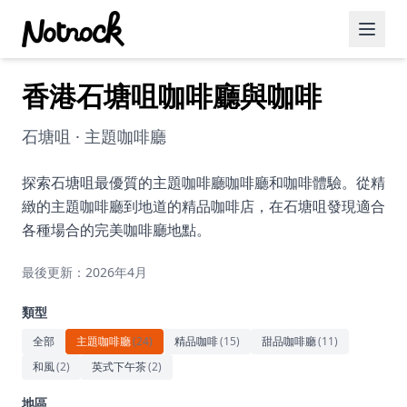
香港石塘咀咖啡廳與咖啡
精選活動
博客文章
石塘咀 · 主題咖啡廳
約會好去處
探索石塘咀最優質的主題咖啡廳咖啡廳和咖啡體驗。從精
緻的主題咖啡廳到地道的精品咖啡店，在石塘咀發現適合
美食佳餚
各種場合的完美咖啡廳地點。
品酒
最後更新：2026年4月
咖啡廳
類型
運動
全部
主題咖啡廳
(
24
)
精品咖啡
(
15
)
甜品咖啡廳
(
11
)
和風
(
2
)
英式下午茶
(
2
)
藝術文化
地區