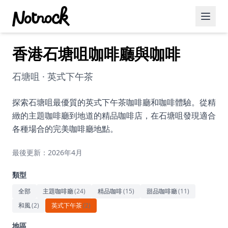
香港石塘咀咖啡廳與咖啡
精選活動
博客文章
石塘咀 · 英式下午茶
約會好去處
探索石塘咀最優質的英式下午茶咖啡廳和咖啡體驗。從精
緻的主題咖啡廳到地道的精品咖啡店，在石塘咀發現適合
美食佳餚
各種場合的完美咖啡廳地點。
品酒
最後更新：2026年4月
咖啡廳
類型
運動
全部
主題咖啡廳
(
24
)
精品咖啡
(
15
)
甜品咖啡廳
(
11
)
和風
(
2
)
英式下午茶
(
2
)
藝術文化
地區