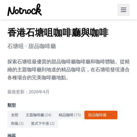
香港石塘咀咖啡廳與咖啡
精選活動
博客文章
石塘咀 · 甜品咖啡廳
約會好去處
探索石塘咀最優質的甜品咖啡廳咖啡廳和咖啡體驗。從精
緻的主題咖啡廳到地道的精品咖啡店，在石塘咀發現適合
美食佳餚
各種場合的完美咖啡廳地點。
品酒
最後更新：2026年4月
咖啡廳
類型
運動
全部
主題咖啡廳
(
24
)
精品咖啡
(
15
)
甜品咖啡廳
(
11
)
和風
(
2
)
英式下午茶
(
2
)
藝術文化
地區