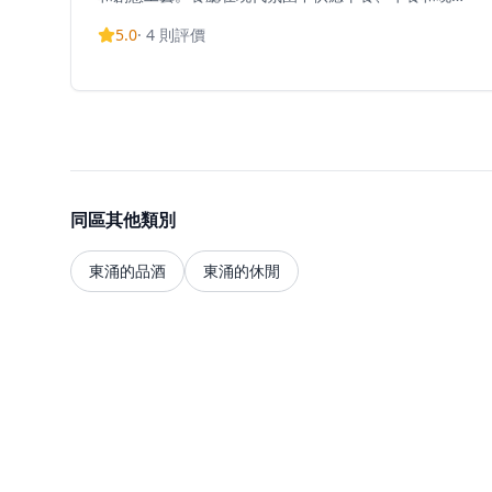
餐，主廚以清新和創意的方式呈現簡單而不簡約的精緻
5.0
·
4
則評價
美食。菜單提供多種用餐選擇，包括「大嶼山目的地：
美食探索」品嚐套餐、超值星期三澳洲羊架套餐、週末
逃逸早午餐，以及單點菜單。餐廳全天營業，早餐服務
於平日和週末早上6時30分開始，午餐時間為中午12時
至下午3時，晚餐時間為下午6時至晚上11時。The
Enclave實施適當的著裝規定，不允許穿著拖鞋、人字
拖、浴袍、背心和運動服。作為銀樾美憬閣酒店的一部
分，餐廳受益於酒店鄰近東涌地鐵站和香港國際機場的
便利位置，並提供免費機場穿梭巴士服務。所有價格均
同區其他類別
以港幣計算並加收10%服務費，建議預訂以獲得最佳用
餐體驗。
東涌的品酒
東涌的休閒