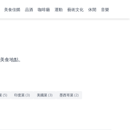
美食佳餚
品酒
咖啡廳
運動
藝術文化
休閒
音樂
美食地點。
菜
(
5
)
印度菜
(
3
)
美國菜
(
3
)
墨西哥菜
(
2
)