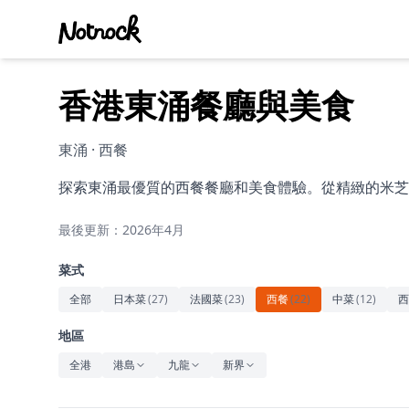
香港東涌餐廳與美食
東涌 · 西餐
探索東涌最優質的西餐餐廳和美食體驗。從精緻的米芝
最後更新：2026年4月
菜式
全部
日本菜
(
27
)
法國菜
(
23
)
西餐
(
22
)
中菜
(
12
)
西
地區
全港
港島
九龍
新界