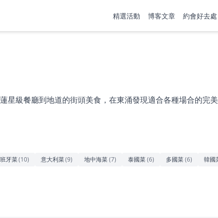
精選活動
博客文章
約會好去處
蓮星級餐廳到地道的街頭美食，在東涌發現適合各種場合的完美
班牙菜
(
10
)
意大利菜
(
9
)
地中海菜
(
7
)
泰國菜
(
6
)
多國菜
(
6
)
韓國