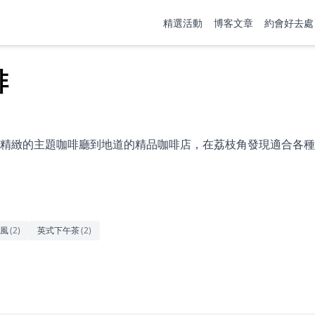
精選活動
博客文章
約會好去處
啡
精緻的主題咖啡廳到地道的精品咖啡店，在荔枝角發現適合各種
風
(
2
)
英式下午茶
(
2
)