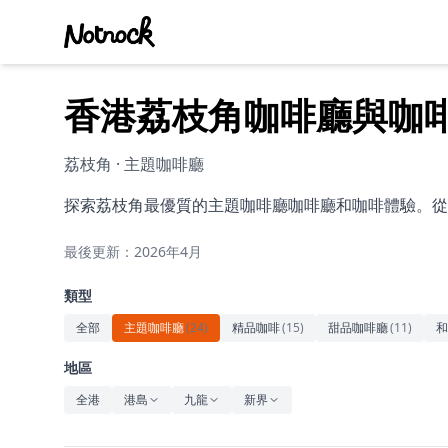
香港荔枝角咖啡廳與咖
荔枝角 · 主題咖啡廳
探索荔枝角最優質的主題咖啡廳咖啡廳和咖啡體驗。從
最後更新：2026年4月
類型
全部
主題咖啡廳
(
24
)
精品咖啡
(
15
)
甜品咖啡廳
(
11
)
和
地區
全港
港島
九龍
新界