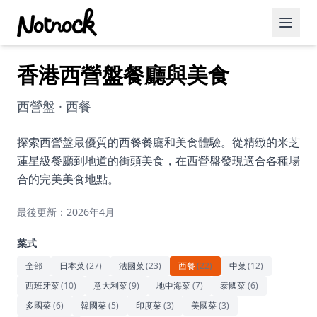
香港西營盤餐廳與美食
精選活動
博客文章
西營盤 · 西餐
約會好去處
探索西營盤最優質的西餐餐廳和美食體驗。從精緻的米芝
蓮星級餐廳到地道的街頭美食，在西營盤發現適合各種場
美食佳餚
合的完美美食地點。
品酒
最後更新：2026年4月
咖啡廳
菜式
運動
全部
日本菜
(
27
)
法國菜
(
23
)
西餐
(
22
)
中菜
(
12
)
西班牙菜
(
10
)
意大利菜
(
9
)
地中海菜
(
7
)
泰國菜
(
6
)
藝術文化
多國菜
(
6
)
韓國菜
(
5
)
印度菜
(
3
)
美國菜
(
3
)